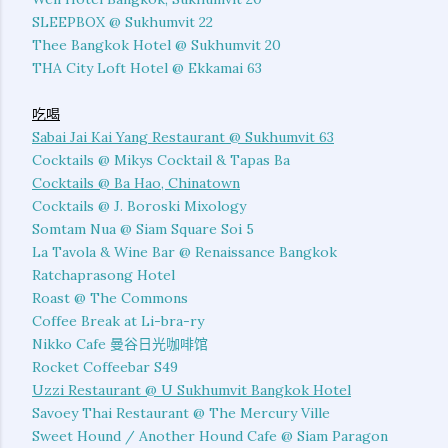
SLEEPBOX @ Sukhumvit 22
Thee Bangkok Hotel @ Sukhumvit 20
THA City Loft Hotel @ Ekkamai 63
吃喝
Sabai Jai Kai Yang Restaurant @ Sukhumvit 63
Cocktails @ Mikys Cocktail & Tapas Ba
Cocktails @ Ba Hao, Chinatown
Cocktails @ J. Boroski Mixology
Somtam Nua @ Siam Square Soi 5
La Tavola & Wine Bar @ Renaissance Bangkok
Ratchaprasong Hotel
Roast @ The Commons
Coffee Break at Li-bra-ry
Nikko Cafe 曼谷日光咖啡馆
Rocket Coffeebar S49
Uzzi Restaurant @ U Sukhumvit Bangkok Hotel
Savoey Thai Restaurant @ The Mercury Ville
Sweet Hound / Another Hound Cafe @ Siam Paragon