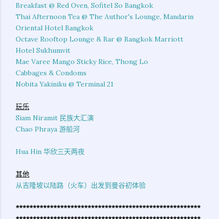
Breakfast @ Red Oven, Sofitel So Bangkok
Thai Afternoon Tea @ The Author's Lounge, Mandarin
Oriental Hotel Bangkok
Octave Rooftop Lounge & Bar @ Bangkok Marriott
Hotel Sukhumvit
Mae Varee Mango Sticky Rice, Thong Lo
Cabbages & Condoms
Nobita Yakiniku @ Terminal 21
玩乐
Siam Niramit 民族大汇演
Chao Phraya 游船河
Hua Hin 华欣三天两夜
其他
从吉隆坡以陆路（火车）出发到曼谷初体验
******************************************************