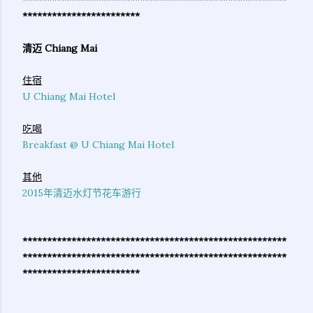
************
******************************************
************************
清迈 Chiang Mai
住宿
U Chiang Mai Hotel
吃喝
Breakfast @ U Chiang Mai Hotel
其他
2015年清迈水灯节花车游行
******************************************************
************
******************************************
************************