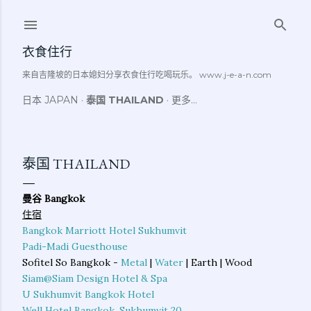
跳至主要内容
衣食住行
来自吉隆坡的日本媳妇分享衣食住行吃喝玩乐。 www.j-e-a-n.com
日本 JAPAN
泰国 THAILAND
更多…
泰国 THAILAND
曼谷 Bangkok
住宿
Bangkok Marriott Hotel Sukhumvit
Padi-Madi Guesthouse
Sofitel So Bangkok -
Metal
|
Water
| Earth | Wood
Siam@Siam Design Hotel & Spa
U Sukhumvit Bangkok Hotel
Well Hotel Bangkok, Sukhumvit 20