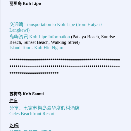
丽贝岛 Koh Lipe
交通篇 Transportation to Koh Lipe (from Hatyai /
Langkawi)
岛屿资讯 Koh Lipe Information
(Pattaya Beach, Sunrise
Beach, Sunset Beach, Walking Street)
Island Tour - Koh Hin Ngam
******************************************************
************
******************************************
************************
苏梅岛 Koh Samui
住宿
分享：七家苏梅岛豪华度假村酒店
Celes Beachfront Resort
吃喝