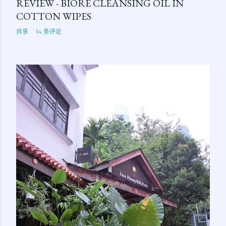
REVIEW - BIORE CLEANSING OIL IN
COTTON WIPES
共享
14 条评论