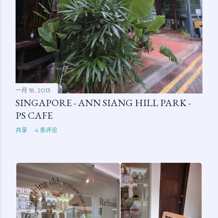
一月 18, 2013
SINGAPORE - ANN SIANG HILL PARK -
PS CAFE
共享
4 条评论