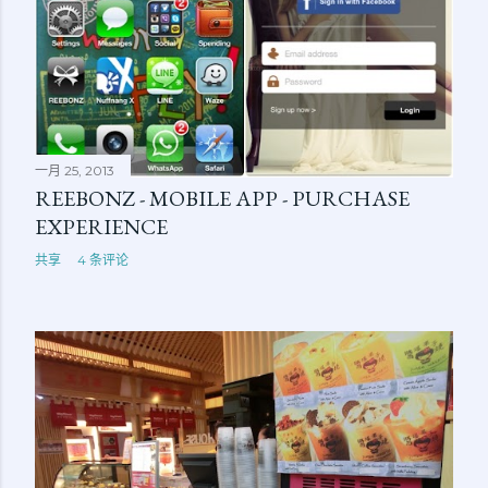
一月 25, 2013
REEBONZ - MOBILE APP - PURCHASE
EXPERIENCE
共享
4 条评论