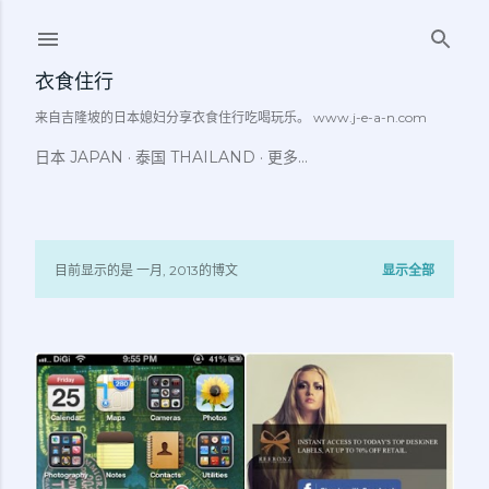
跳至主要内容
衣食住行
来自吉隆坡的日本媳妇分享衣食住行吃喝玩乐。 www.j-e-a-n.com
日本 JAPAN
泰国 THAILAND
更多…
目前显示的是 一月, 2013的博文
显示全部
博
文