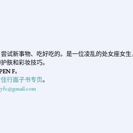
、尝试新事物、吃好吃的。是一位凌乱的处女座女生
的护肤和彩妆技巧。
PEN F
。
食住行面子书专页
。
n.yfc@gmail.com