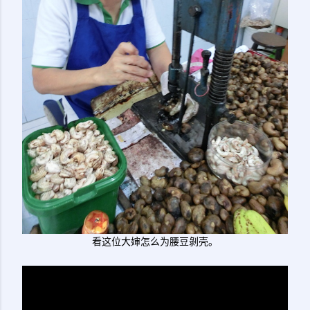
看这位大婶怎么为腰豆剝壳。