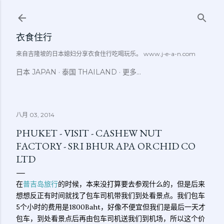
跳至主要内容
衣食住行
来自吉隆坡的日本媳妇分享衣食住行吃喝玩乐。 www.j-e-a-n.com
日本 JAPAN
泰国 THAILAND
更多…
八月 03, 2014
PHUKET - VISIT - CASHEW NUT
FACTORY - SRI BHURAPA ORCHID CO
LTD
在
普吉岛旅行
的时候，本来没打算要去参观什么的，但是后来
想想反正有时间就找了包车司机带我们到处看景点。我们包车
5个小时的费用是1800Baht，好像不便宜但我们是最后一天才
包车，到处看景点后再由包车司机送我们到机场，所以这个价