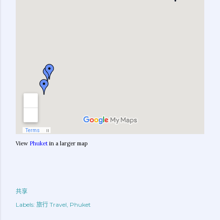
View
Phuket
in a larger map
共享
Labels:
旅行 Travel
Phuket