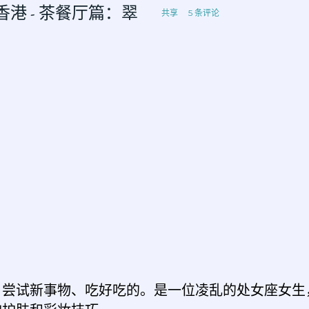
S 香港 - 茶餐厅篇：翠
共享
5 条评论
、尝试新事物、吃好吃的。是一位凌乱的处女座女生