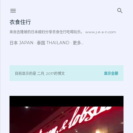
跳至主要内容
衣食住行
来自吉隆坡的日本媳妇分享衣食住行吃喝玩乐。 www.j-e-a-n.com
日本 JAPAN
泰国 THAILAND
更多…
目前显示的是 二月, 2017的博文
显示全部
博
文