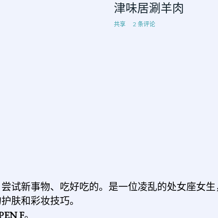
津味居涮羊肉
共享
2 条评论
、尝试新事物、吃好吃的。是一位凌乱的处女座女生
的护肤和彩妆技巧。
PEN F
。