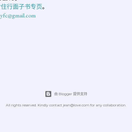
食住行面子书专页
。
n.yfc@gmail.com
由 Blogger 提供支持
All rights reserved. Kindly contact jean@love.com for any collaboration.