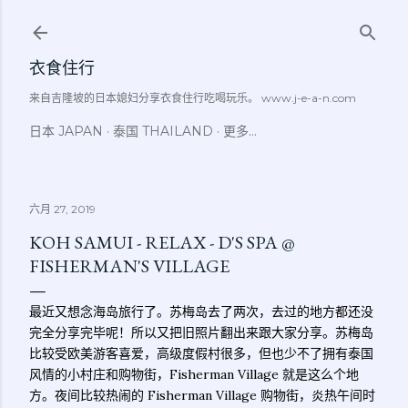
跳至主要内容
衣食住行
来自吉隆坡的日本媳妇分享衣食住行吃喝玩乐。 www.j-e-a-n.com
日本 JAPAN
泰国 THAILAND
更多…
六月 27, 2019
KOH SAMUI - RELAX - D'S SPA @
FISHERMAN'S VILLAGE
最近又想念海岛旅行了。苏梅岛去了两次，去过的地方都还没
完全分享完毕呢！所以又把旧照片翻出来跟大家分享。苏梅岛
比较受欧美游客喜爱，高级度假村很多，但也少不了拥有泰国
风情的小村庄和购物街，Fisherman Village 就是这么个地
方。夜间比较热闹的 Fisherman Village 购物街，炎热午间时