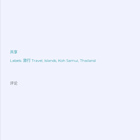
共享
Labels:
旅行 Travel
Islands
Koh Samui
Thailand
评论