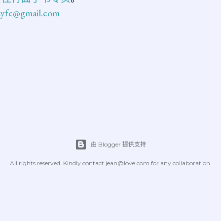
n.yfc@gmail.com
由 Blogger 提供支持
All rights reserved. Kindly contact jean@love.com for any collaboration.