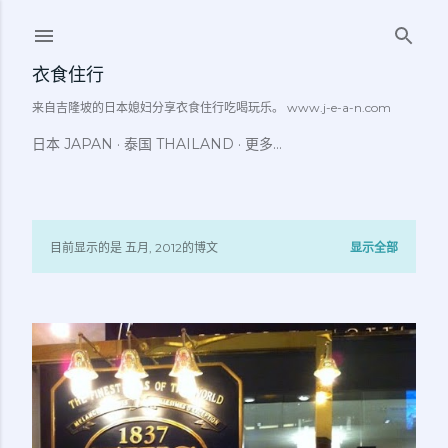
跳至主要内容
衣食住行
来自吉隆坡的日本媳妇分享衣食住行吃喝玩乐。 www.j-e-a-n.com
日本 JAPAN
泰国 THAILAND
更多…
目前显示的是 五月, 2012的博文
显示全部
博
文