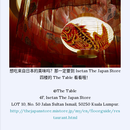
想吃来自日本的美味吗？那一定要到 Isetan The Japan Store
四楼的 The Table 看看哦！
@
The Table
4F, Isetan The Japan Store
LOT 10, No. 50 Jalan Sultan Ismail, 50250 Kuala Lumpur.
http://thejapanstore.mistore.jp/my/en/floorguide/res
taurant.html