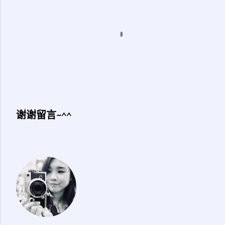
谢谢留言~^^
发
表
评
论