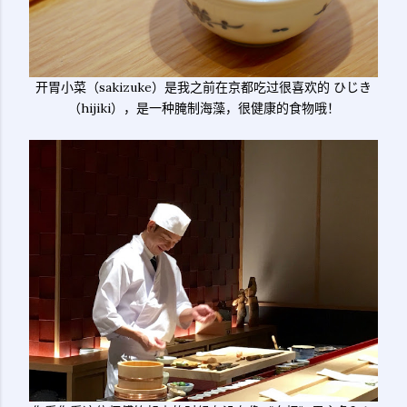
开胃小菜（sakizuke）是我之前在京都吃过很喜欢的 ひじき
（hijiki），是一种腌制海藻，很健康的食物哦！