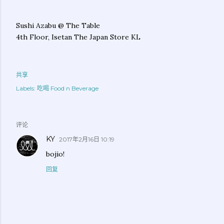
Sushi Azabu @ The Table
4th Floor, Isetan The Japan Store KL
共享
Labels:
吃喝 Food n Beverage
评论
KY
2017年2月16日 10:19
bojio!
回复