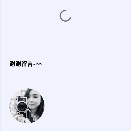
谢谢留言~^^
发
表
评
论