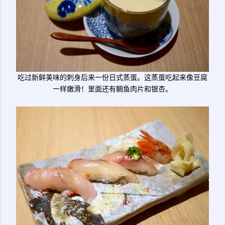
吃过新鲜美味的刺身后来一份日式蒸蛋。这蒸蛋吃起来像豆腐
一样嫩滑！里面还有鲷鱼肉片和银杏。