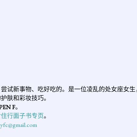
、尝试新事物、吃好吃的。是一位凌乱的处女座女生
的护肤和彩妆技巧。
PEN F
。
食住行面子书专页
。
n.yfc@gmail.com