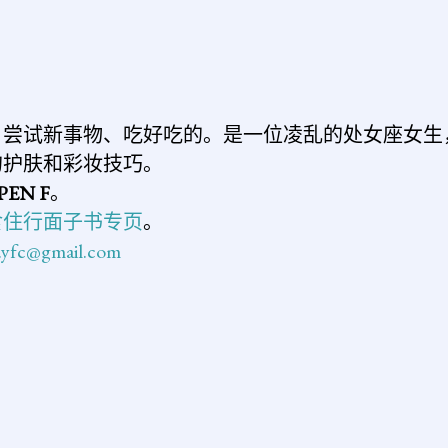
、尝试新事物、吃好吃的。是一位凌乱的处女座女生
的护肤和彩妆技巧。
PEN F
。
食住行面子书专页
。
n.yfc@gmail.com