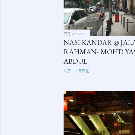
四月 27, 2015
NASI KANDAR @ JA
RAHMAN- MOHD YAS
ABDUL
共享
3 条评论