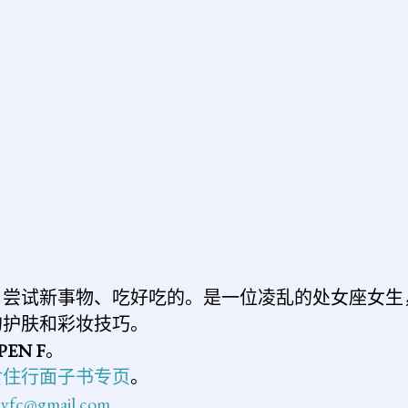
、尝试新事物、吃好吃的。是一位凌乱的处女座女生
的护肤和彩妆技巧。
PEN F
。
食住行面子书专页
。
n.yfc@gmail.com