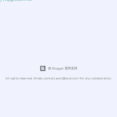
由 Blogger 提供支持
All rights reserved. Kindly contact jean@love.com for any collaboration.