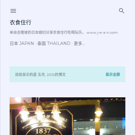
跳至主要内容
衣食住行
来自吉隆坡的日本媳妇分享衣食住行吃喝玩乐。 www.j-e-a-n.com
日本 JAPAN
泰国 THAILAND
更多…
目前显示的是 五月, 2012的博文
显示全部
博
文