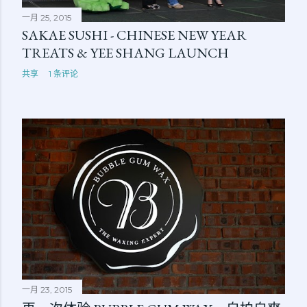
一月 25, 2015
SAKAE SUSHI - CHINESE NEW YEAR
TREATS & YEE SHANG LAUNCH
共享
1 条评论
一月 23, 2015