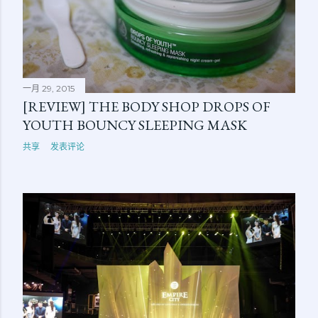
一月 29, 2015
[REVIEW] THE BODY SHOP DROPS OF
YOUTH BOUNCY SLEEPING MASK
共享
发表评论