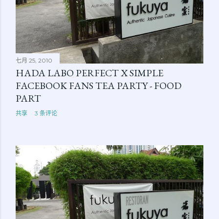
七月 25, 2010
HADA LABO PERFECT X SIMPLE
FACEBOOK FANS TEA PARTY - FOOD
PART
共享
3 条评论