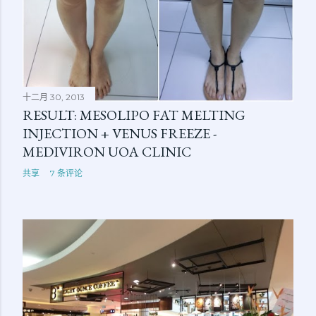
十二月 30, 2013
RESULT: MESOLIPO FAT MELTING
INJECTION + VENUS FREEZE -
MEDIVIRON UOA CLINIC
共享
7 条评论