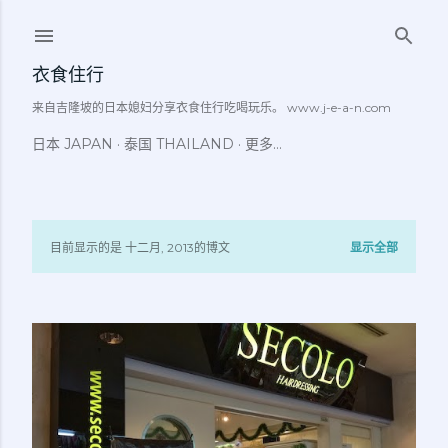
跳至主要内容
衣食住行
来自吉隆坡的日本媳妇分享衣食住行吃喝玩乐。 www.j-e-a-n.com
日本 JAPAN
泰国 THAILAND
更多…
目前显示的是 十二月, 2013的博文
显示全部
博
文