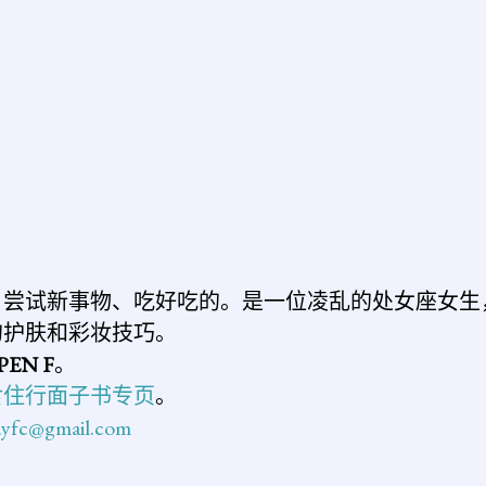
、尝试新事物、吃好吃的。是一位凌乱的处女座女生
的护肤和彩妆技巧。
PEN F
。
食住行面子书专页
。
n.yfc@gmail.com