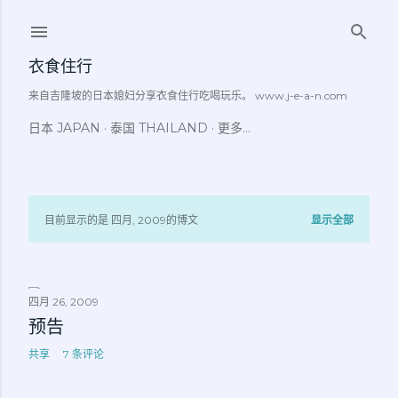
跳至主要内容
衣食住行
来自吉隆坡的日本媳妇分享衣食住行吃喝玩乐。 www.j-e-a-n.com
日本 JAPAN
泰国 THAILAND
更多…
目前显示的是 四月, 2009的博文
显示全部
博
文
四月 26, 2009
预告
共享
7 条评论