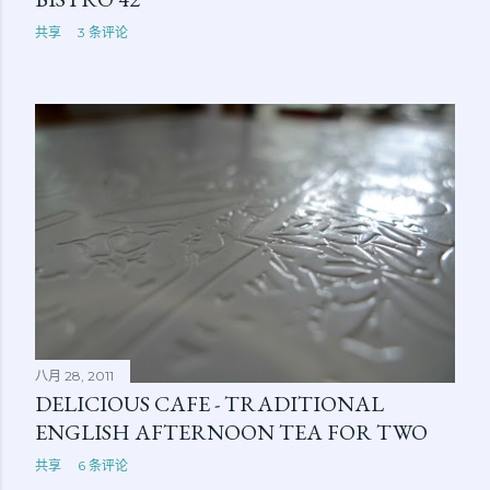
共享
3 条评论
八月 28, 2011
DELICIOUS CAFE - TRADITIONAL
ENGLISH AFTERNOON TEA FOR TWO
共享
6 条评论