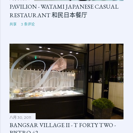
PAVILION - WATAMI JAPANESE CASUAL
RESTAURANT 和民日本餐厅
共享
3 条评论
八月 30, 2011
BANGSAR VILLAGE II - T FORTY TWO -
BISTRO 42