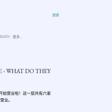
搜索
ERARY
更多…
LE - WHAT DO THEY
饮食空间即将开始营业啦！这一层共有六家
式营业。