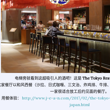
电梯旁就看到这超吸引人的酒吧！这是
The Tokyo Res
这家餐厅以和风西餐（沙拉、日式咖喱、三文治、炸鸡排、牛排
一家很适合放工后约见面的餐厅。
用餐体验：
http://www.j-e-a-n.com/2017/02/the-tokyo-r
japan.html