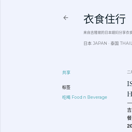
衣食住行
来自吉隆坡的日本媳妇分享衣食住行吃
日本 JAPAN
泰国 THAI
共享
二月
I
标签
吃喝 Food n Beverage
吉
餐
2