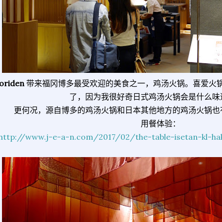
oriden
带来福冈博多最受欢迎的美食之一，鸡汤火锅。喜爱火
了，因为我很好奇日式鸡汤火锅会是什么味
更何况，源自博多的鸡汤火锅和日本其他地方的鸡汤火锅也
用餐体验：
http://www.j-e-a-n.com/2017/02/the-table-isetan-kl-hak