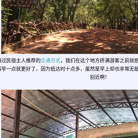
通过民宿主人推荐的
交通方式
，我们在这个地方挤满游客之前就
再早一点就更好了，因为抵达时十点多，虽然是早上却也非常无
别近啊！