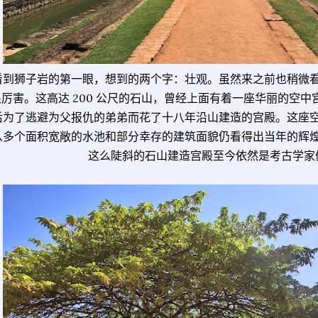
看到狮子岩的第一眼，想到的两个字：壮观。虽然来之前也稍微
很厉害。这高达 200 公尺的石山，曾经上面有着一座华丽的空
后为了逃避为父报仇的弟弟而花了十八年沿山建造的宫殿。这座
从多个面积宽敞的水池和部分幸存的建筑面貌仍看得出当年的辉
这么陡斜的石山建造宫殿至今依然是考古学家