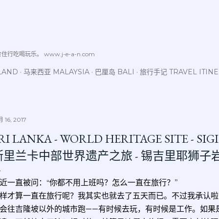
跳至主要内容
喝玩乐。 www.j-e-a-n.com
LAND
马来西亚 MALAYSIA
巴厘岛 BALI
旅行手记 TRAVEL ITIN
 16, 2017
RI LANKA - WORLD HERITAGE SITE - SI
斯里兰卡中部世界遗产之旅 - 锡吉里耶狮子
近一直被问：“你都不用上班吗？怎么一直在旅行？”
样才算一直在旅行呢？我其实也就去了五天而已。不过我承认啦
会往吉隆坡以外的城市跑——有时候去玩，有时候是工作。如果