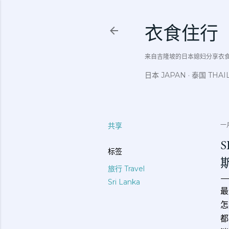
衣食住行
来自吉隆坡的日本媳妇分享衣食住行吃
日本 JAPAN
泰国 THAI
共享
一月
S
标签
旅行 Travel
Sri Lanka
最
怎
都