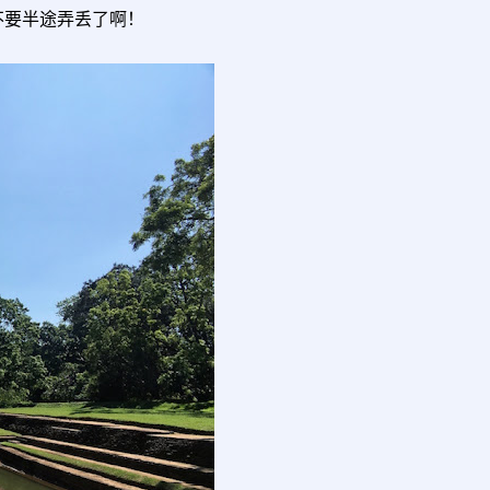
不要半途弄丢了啊！