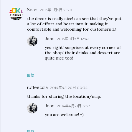
Sean
2013年11月5日 21:20
the decor is really nice! can see that they've put
a lot of effort and heart into it, making it
comfortable and welcoming for customers :D
Jean
2013年11月7日 12:42
yes right! surprises at every corner of
the shop! their drinks and dessert are
quite nice too!
回复
ruffeecola
2014年4月20日 00:34
thanks for sharing the location/map.
Jean
2014年4月21日 12:23
you are welcome! =)
回复