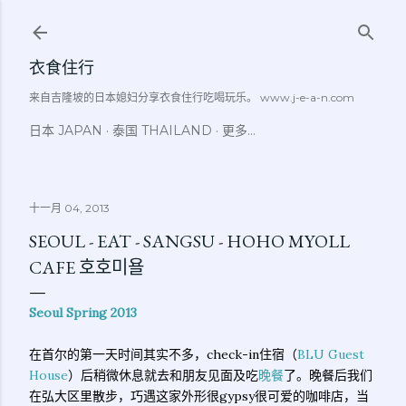
跳至主要内容
衣食住行
来自吉隆坡的日本媳妇分享衣食住行吃喝玩乐。 www.j-e-a-n.com
日本 JAPAN
泰国 THAILAND
更多…
十一月 04, 2013
SEOUL - EAT - SANGSU - HOHO MYOLL
CAFE 호호미욜
Seoul Spring 2013
在首尔的第一天时间其实不多，check-in住宿（
BLU Guest
House
）后稍微休息就去和朋友见面及吃
晚餐
了。晚餐后我们
在弘大区里散步，巧遇这家外形很gypsy很可爱的咖啡店，当