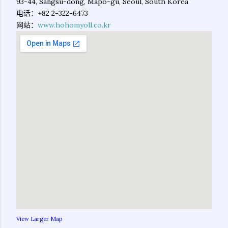
93-44, Sangsu-dong, Mapo-gu, Seoul, South Korea ‎
电话：+82 2-322-6473 ‎
网站：
www.hohomyoll.co.kr
View Larger Map