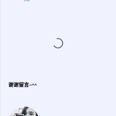
谢谢留言~^^
发
表
评
论