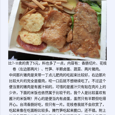
比7-11卖的贵了5元，料也多了一点，内容有：香肠切片、花枝
卷（左边那两片）、竹笋、半颗卤蛋、蔬菜、两片猪肉。
中间那片猪肉是夹带一丁点儿肥肉的吃起来比较好，右边那片
比较大片的完全是瘦肉，咬一口后就不想继续吃了。不过这个
便当里的猪肉是有酱汁焖的，可惜的是酱汁只有贴在肉片上的
少许，下面的米饭也依然属于比较干的，我个人是比较喜欢有
酱汁的米饭啊！开心的是便当内有卤蛋，虽然只有半颗但吃得
开心。台湾香肠好吃，但只有一片。花枝卷我就不会欣赏了，
吃起来像在吃面粉比较多。腌竹笋吃起来脆口，还不错。附上