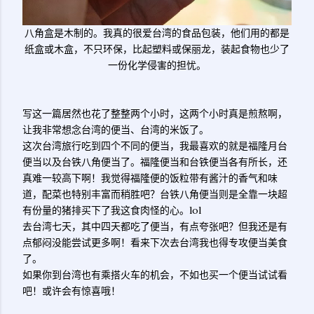
八角盒是木制的。我真的很爱台湾的食品包装，他们用的都是
纸盒或木盒，不只环保，比起塑料或保丽龙，装起食物也少了
一份化学侵害的担忧。
写这一篇居然也花了整整两个小时，这两个小时真是煎熬啊，
让我非常想念台湾的便当、台湾的米饭了。
这次台湾旅行吃到四个不同的便当，我最喜欢的就是福隆月台
便当以及台铁八角便当了。福隆便当和台铁便当各有所长，还
真难一较高下啊！我觉得福隆便的饭粒带有酱汁的香气和味
道，配菜也特别丰富而稍胜吧？台铁八角便当则是全靠一块超
有份量的猪排买下了我这食肉怪的心。lol
去台湾七天，其中四天都吃了便当，有点夸张吧？但我还是有
点郁闷没能尝试更多啊！看来下次去台湾我也得专攻便当美食
了。
如果你到台湾也有乘搭火车的机会，不如也买一个便当试试看
吧！或许会有惊喜哦！