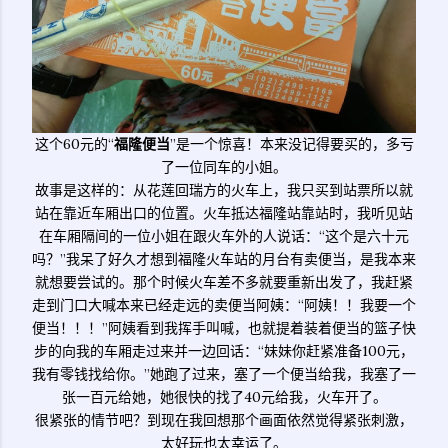
这个60元的“
福隆便当
”是一个惊喜！本来没记得要买的，多亏
了一位同车的小姐。
故事是这样的：从花莲回瑞方的火车上，我只买到站票所以就
站在靠近车厢出口的位置。火车抵达福隆站靠站时，我听见站
在车厢隔间的一位小姐在跟火车外的人说话：“这个是六十元
吗？”我呆了好久才想到福隆火车站的月台有卖便当，是我本来
就想要尝试的。那个时候火车差不多就要重新出发了，我赶紧
走到门口大喊本来已经走远的卖便当阿姨：“阿姨！！我要一个
便当！！！”阿姨看到我挥手叫喊，也就提着装着便当的篮子快
步的向我的车厢走过来并一边回话：“妹妹你赶紧准备100元，
我有零钱找给你。”她跑了过来，塞了一个便当给我，我塞了一
张一百元给她，她很快的找了40元给我，火车开了。
很紧张的情节吧？到现在我回想那个画面依然觉得紧张刺激，
太好玩也太幸运了。