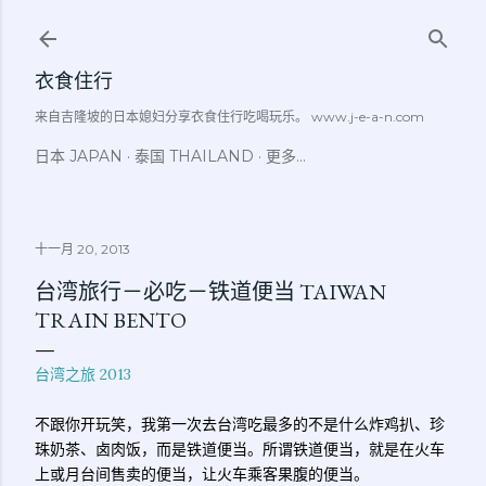
跳至主要内容
衣食住行
来自吉隆坡的日本媳妇分享衣食住行吃喝玩乐。 www.j-e-a-n.com
日本 JAPAN
泰国 THAILAND
更多…
十一月 20, 2013
台湾旅行－必吃－铁道便当 TAIWAN
TRAIN BENTO
台湾之旅 2013
不跟你开玩笑，我第一次去台湾吃最多的不是什么炸鸡扒、珍
珠奶茶、卤肉饭，而是铁道便当。所谓铁道便当，就是在火车
上或月台间售卖的便当，让火车乘客果腹的便当。