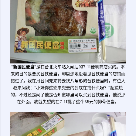
“
新国民便当
”是在台北火车站入闸后的7-11便利商店买的。本
来的目的是要买台铁便当，却糊涂地没看见台铁便当的店铺而
错过了。我在月台间兜来转去找八角形的台铁便当时，有位大
叔来问我：“小妹你这兜来兜去的到底在找什么呀？”超尴尬
的，不过还是问了他是否知道哪里可以买到台铁便当，他说那
在外面，我就失望的在7-11挑了这个55元的排骨便当。