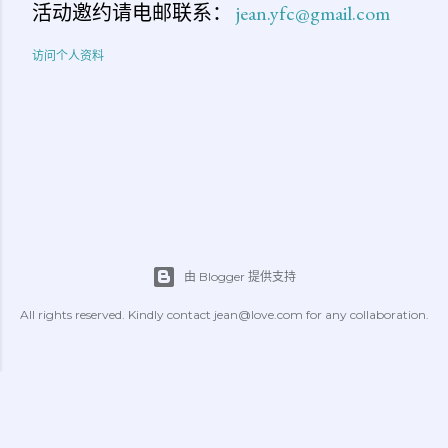
活动邀约请电邮联系：
jean.yfc@gmail.com
访问个人资料
由 Blogger 提供支持
All rights reserved. Kindly contact jean@love.com for any collaboration.