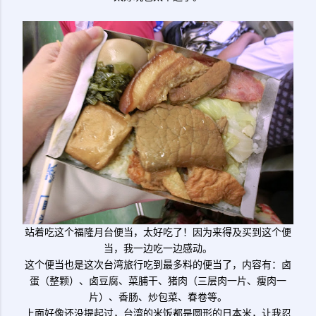
站着吃这个福隆月台便当，太好吃了！因为来得及买到这个便
当，我一边吃一边感动。
这个便当也是这次台湾旅行吃到最多料的便当了，内容有：卤
蛋（整颗）、卤豆腐、菜脯干、猪肉（三层肉一片、瘦肉一
片）、香肠、炒包菜、春卷等。
上面好像还没提起过，台湾的米饭都是圆形的日本米，让我忍