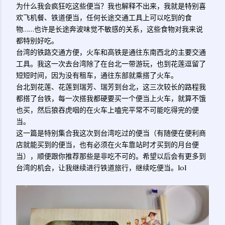
为什么我会疯狂吃这些便当？我也解释不出来，我就是特别喜
欢飞机餐、铁道便当，任何长途交通工具上可以吃到的食
物……也许是长途奔波味觉不敏感的关系，这些食物对我来说
都特别好吃。
台湾的铁路交通方便，火车和高铁是通往东南西北的主要交通
工具。我这一次去台湾除了在台北一带游玩，也到花莲逗留了
短短时间，因为没有租车，通往东部就乘搭了火车。
台北到花莲、花莲到瑞芳、瑞芳到台北，这三次较长的路程我
都搭了台铁，每一次搭我都硬要买一个便当上火车，就算不饿
也买，然后狼吞虎咽的在火车上嗑完平常不可能吃得完的便
当。
这一篇是特别集合我这次到台湾吃过的便当（有随便在便利商
店就能买到的便当，也有必须在火车靠站时才买到的月台便
当），顺便跟你推荐那些是非吃不可的。希望以后会有更多到
台湾的机会，让我继续进行铁道旅行，继续吃便当。lol