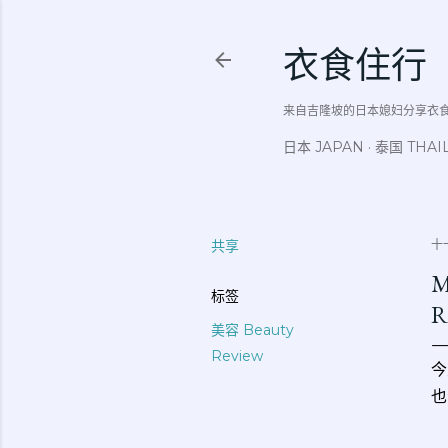
衣食住行
来自吉隆坡的日本媳妇分享衣食住行吃
日本 JAPAN
泰国 THAI
共享
十一
M
标签
R
美容 Beauty
Review
今
也