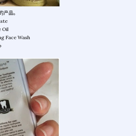
的产品。
ste
 Oil
ng Face Wash
p