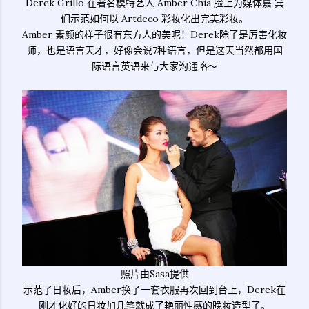
Derek Grillo 在著名模特艺人 Amber Chia 脸上为媒体嘉 宾
们示范如何以 Artdeco 彩妆化出完美彩妆。
Amber 素颜的样子很有东方人的美呢！Derek除了是厉害化妆
师，也是语言天才，好像会说7种语言，但是这天当然都用国
际语言英语来与大家沟通咯～
照片由Sasa提供
示范了日妆后，Amber换了一套衣服再次回到台上，Derek在
刚才化好的日妆加几笔就成了艳丽性感的晚妆造型了。