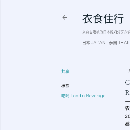
衣食住行
来自吉隆坡的日本媳妇分享衣食住行吃
日本 JAPAN
泰国 THAI
共享
二月
G
标签
R
吃喝 Food n Beverage
农
2
感