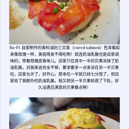
Ra-Ft 自家制作的香料油封三文鱼（cured salmon）色泽看起
来像玫瑰一样，美丽得舍不得吃啊！就连奶油乳酪也是自家调
味的，带着柑橘皮香味儿。店家只在其中一半的贝果涂抹了奶
油乳酪，对我来说完全不够，要求要多一点来涂在另一半贝果
吃，店家允许了，好开心。原本吃一半就已经七分饱了，但店
家给了我额外的奶油乳酪，我又把另一半贝果给吞了下肚，好
久没遇见满意的贝果餐点啊！