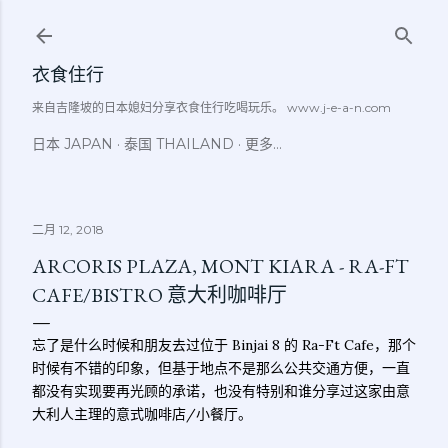
跳至主要内容
衣食住行
来自吉隆坡的日本媳妇分享衣食住行吃喝玩乐。 www.j-e-a-n.com
日本 JAPAN
泰国 THAILAND
更多…
二月 12, 2018
ARCORIS PLAZA, MONT KIARA - RA-FT
CAFE/BISTRO 意大利咖啡厅
忘了是什么时候和朋友去过位于 Binjai 8 的 Ra-Ft Cafe，那个
时候有不错的印象，但基于地点不是那么公共交通方便，一直
都没有实现要再光顾的承诺，也没有特别和谁分享过这家由意
大利人主理的意式咖啡店/小餐厅。