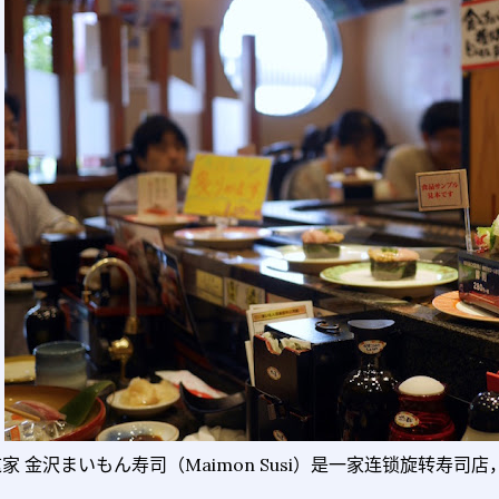
家 金沢まいもん寿司（Maimon Susi）是一家连锁旋转寿