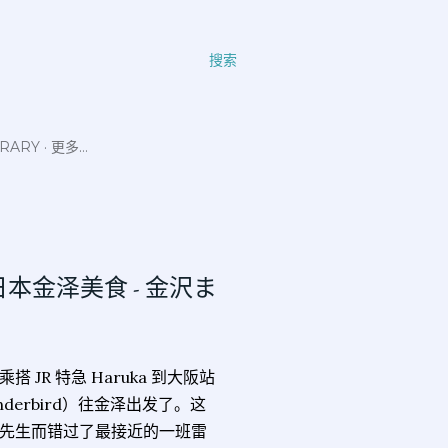
搜索
ERARY
更多…
USI 日本金泽美食 - 金沢ま
R 特急 Haruka 到大阪站
nderbird）往金泽出发了。这
先生而错过了最接近的一班雷