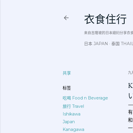
衣食住行
来自吉隆坡的日本媳妇分享衣食住行吃
日本 JAPAN
泰国 THAI
共享
九月
K
标签
吃喝 Food n Beverage
旅行 Travel
有
Ishikawa
和
Japan
一
Kanagawa