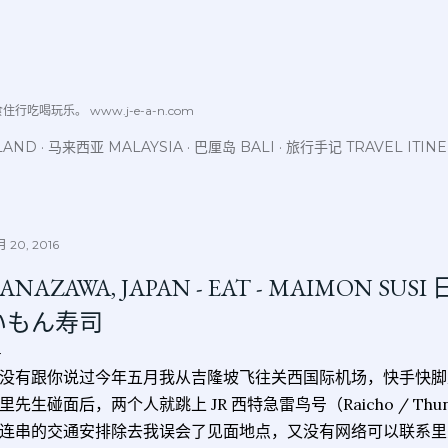
跳至主要内容
喝玩乐。 www.j-e-a-n.com
LAND
马来西亚 MALAYSIA
巴厘岛 BALI
旅行手记 TRAVEL ITIN
 20, 2016
ANAZAWA, JAPAN - EAT - MAIMON S
いもん寿司
没有跟你说过今年五月我从吉隆坡飞往关西国际机场，快手快脚乘搭 J
里先生碰面后，两个人就跳上 JR 西特急雷鸟号（Raicho / Thu
连串的交通安排除去我误会了见面地点，又没有网络可以联系里