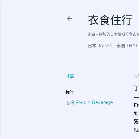
衣食住行
来自吉隆坡的日本媳妇分享衣食住行吃
日本 JAPAN
泰国 THAI
共享
六月
T
标签
吃喝 Food n Beverage
F
到
落
就