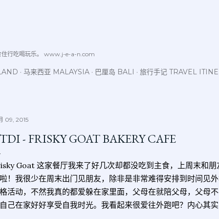
跳至主要内容
喝玩乐。 www.j-e-a-n.com
LAND
马来西亚 MALAYSIA
巴厘岛 BALI
旅行手记 TRAVEL ITIN
 09, 2015
TDI - FRISKY GOAT BAKERY CAFE
risky Goat 这家餐厅我来了好几次却都没吃到主食，上周末
啦！我很少在周末出门见朋友，除非是非常难得安排到时间见外
格活动，不然我真的都爱躲在家里面，父母在就陪父母，父母不
自己在家好好享受自我时光。我看起来很爱往外跑吧？内心其实