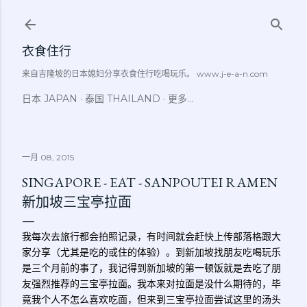
跳至主要内容
衣食住行
来自吉隆坡的日本媳妇分享衣食住行吃喝玩乐。 www.j-e-a-n.com
日本 JAPAN
泰国 THAILAND
更多…
一月 08, 2015
SINGAPORE - EAT - SANPOUTEI RAMEN
新加坡三宝亭拉面
我每次去旅行都会拍照记录，有时间就会赶快上传部落格跟大
家分享（尤其是吃的或住的体验）。到新加坡找朋友吃喝玩乐
是三个月前的事了，我记得到新加坡的第一顿饭就是去吃了朋
友强烈推荐的三宝亭拉面。我本来对拉面是没什么期待的，毕
竟我个人不怎么喜欢吃面，但来到三宝亭拉面尝试这里的汤头