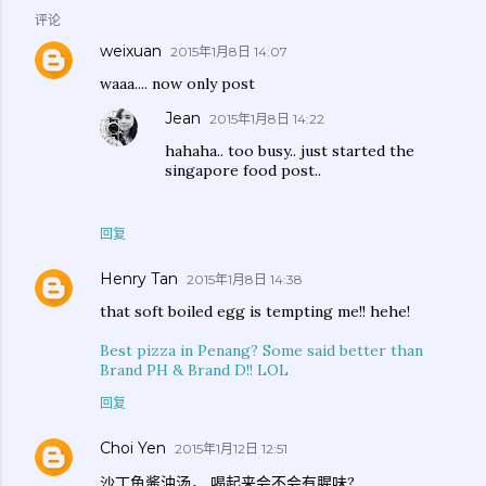
评论
weixuan
2015年1月8日 14:07
waaa.... now only post
Jean
2015年1月8日 14:22
hahaha.. too busy.. just started the
singapore food post..
回复
Henry Tan
2015年1月8日 14:38
that soft boiled egg is tempting me!! hehe!
Best pizza in Penang? Some said better than
Brand PH & Brand D!! LOL
回复
Choi Yen
2015年1月12日 12:51
沙丁鱼酱油汤， 喝起来会不会有腥味?