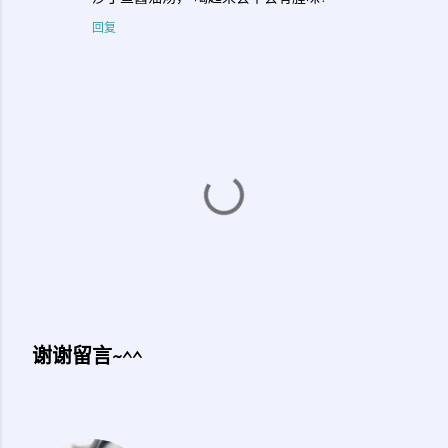
回复
谢谢留言~^^
发
表
评