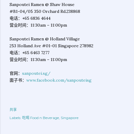
Sanpoutei Ramen @ Shaw House
#B1-04/05 350 Orchard Rd.238868
电话：+65 6836 4644
营业时间：11:30am – 11:00pm
Sanpoutei Ramen @ Holland Village
253 Holland Ave #01-01 Singapore 278982
电话：+65 6463 7277
营业时间：11:30am – 11:00pm
官网：
sanpoutei.sg/
面子书：
www.facebook.com/sanpouteisg
共享
Labels:
吃喝 Food n Beverage
Singapore