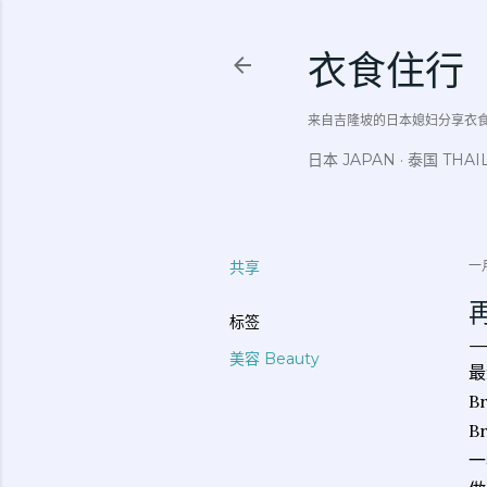
衣食住行
来自吉隆坡的日本媳妇分享衣食住行吃
日本 JAPAN
泰国 THAI
共享
一月
标签
美容 Beauty
最
Br
B
一