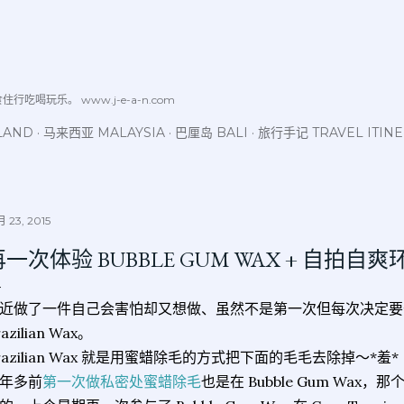
跳至主要内容
喝玩乐。 www.j-e-a-n.com
LAND
马来西亚 MALAYSIA
巴厘岛 BALI
旅行手记 TRAVEL ITIN
 23, 2015
再一次体验 BUBBLE GUM WAX + 自拍自爽
近做了一件自己会害怕却又想做、虽然不是第一次但每次决定要
azilian Wax。
razilian Wax 就是用蜜蜡除毛的方式把下面的毛毛去除掉～*羞*
年多前
第一次做私密处蜜蜡除毛
也是在 Bubble Gum Wax，那个