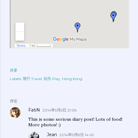
共享
Labels:
旅行 Travel
玩乐 Play
Hong Kong
评论
FatiN
2014年9月5日 21:06
This is some serious diary post! Lots of food!
More photos! :)
Jean
2014年9月8日 14:49