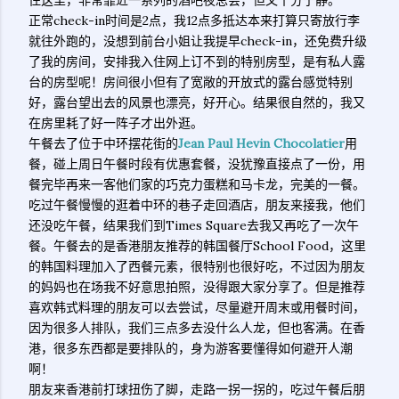
住这里，非常靠近一系列的酒吧夜总会，但又十分宁静。
正常check-in时间是2点，我12点多抵达本来打算只寄放行李
就往外跑的，没想到前台小姐让我提早check-in，还免费升级
了我的房间，安排我入住网上订不到的特别房型，是有私人露
台的房型呢！房间很小但有了宽敞的开放式的露台感觉特别
好，露台望出去的风景也漂亮，好开心。结果很自然的，我又
在房里耗了好一阵子才出外逛。
午餐去了位于中环摆花街的
Jean Paul Hevin Chocolatier
用
餐，碰上周日午餐时段有优惠套餐，没犹豫直接点了一份，用
餐完毕再来一客他们家的巧克力蛋糕和马卡龙，完美的一餐。
吃过午餐慢慢的逛着中环的巷子走回酒店，朋友来接我，他们
还没吃午餐，结果我们到Times Square去我又再吃了一次午
餐。午餐去的是香港朋友推荐的韩国餐厅School Food，这里
的韩国料理加入了西餐元素，很特别也很好吃，不过因为朋友
的妈妈也在场我不好意思拍照，没得跟大家分享了。但是推荐
喜欢韩式料理的朋友可以去尝试，尽量避开周末或用餐时间，
因为很多人排队，我们三点多去没什么人龙，但也客满。在香
港，很多东西都是要排队的，身为游客要懂得如何避开人潮
啊！
朋友来香港前打球扭伤了脚，走路一拐一拐的，吃过午餐后朋