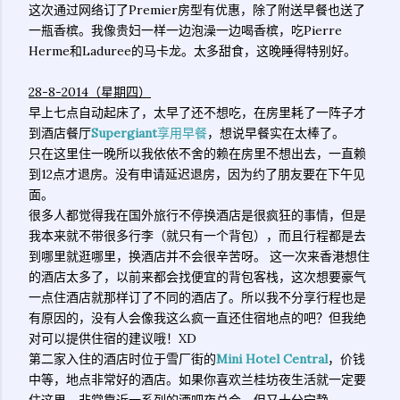
这次通过网络订了Premier房型有优惠，除了附送早餐也送了
一瓶香槟。我像贵妇一样一边泡澡一边喝香槟，吃Pierre
Herme和Laduree的马卡龙。太多甜食，这晚睡得特别好。
28-8-2014（星期四）
早上七点自动起床了，太早了还不想吃，在房里耗了一阵子才
到酒店餐厅
Supergiant
享用早餐
，想说早餐实在太棒了。
只在这里住一晚所以我依依不舍的赖在房里不想出去，一直赖
到12点才退房。没有申请延迟退房，因为约了朋友要在下午见
面。
很多人都觉得我在国外旅行不停换酒店是很疯狂的事情，但是
我本来就不带很多行李（就只有一个背包），而且行程都是去
到哪里就逛哪里，换酒店并不会很辛苦呀。 这一次来香港想住
的酒店太多了，以前来都会找便宜的背包客栈，这次想要豪气
一点住酒店就那样订了不同的酒店了。所以我不分享行程也是
有原因的，没有人会像我这么疯一直还住宿地点的吧？但我绝
对可以提供住宿的建议哦！XD
第二家入住的酒店时位于雪厂街的
Mini Hotel Central
，价钱
中等，地点非常好的酒店。如果你喜欢兰桂坊夜生活就一定要