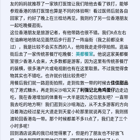
友的妈妈就推荐了一家铁打医馆让我们陪他去看了铁打，能够
参观香港的铁打医馆也算是不同的体验啊！看过医师后就各自
回家了，约好了晚上在兰桂坊再见，我则约了另一位香港朋友
一起吃晚餐逛街。
这位香港朋友是旅游记者，有他带路也很不错。我们8点左右
在油麻地地铁站见面然后步行逛了一阵庙街（我之前都没来
过），我是比较不会买东西的人，他陪我走走停停拍照。逛庙
街后去了一家传统茶餐厅吃晚餐：
美都餐室
。他说这家美都餐
室很少香港人会来，大多数都是游客，因为这里有传统茶餐厅
的装横，很多港产片或电视剧也有在这里取景。不过我觉得食
物其实也不错吃，也许就价钱比较贵吧？
用餐后我们就一路逛街拍照，走到佐敦一带的时候去
佳佳甜品
吃了港式糖水，再走到尖沙咀又买了
利强记北角鸡蛋仔
边走边
吃，我在香港增加的体重有一大半是因为这位朋友吧？一直带
我去吃的地方啊！我们逛到尖沙咀海边，从不太多游客的方向
沿着海边经过星光大道走到天星小轮那里就说再见了，我则搭
渡轮回香港岛一带。那个时候都差不多11点了，我们走了三个
小时多呢！
回到酒店说真的我已经觉得累了，但是约了朋友也不好放飞