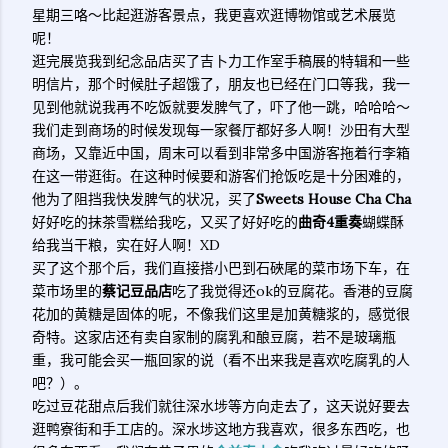
星期三咯～比起逛游客景点，我更喜欢逛博物馆或艺术展览
呢！
逛完展览我到纪念品店买了吉卜力工作室手稿展的特辑和一些
明信片，那个时候肚子超饿了，朋友也已经在门口等我，我一
见到他就说我再不吃饭就要发脾气了，吓了他一跳，哈哈哈～
我们走到商场的时候发现每一家餐厅都好多人啊！沙田有大型
商场，又靠近中国，周末可以看到非常多中国游客拖着行李箱
在这一带逛街。在这种时候要和游客们抢饭吃是十分困难的，
他为了阻挡我快发脾气的状况，买了
Sweets House Cha Cha
好好吃的抹茶雪糕给我吃，又买了好好吃的
曲奇4重奏
蝴蝶酥
给我当干粮，实在好人啊！XD
买了这个那个后，我们直接搭小巴到石硤尾的菜市场下车，在
菜市场里的
蔡记豆品店
吃了我觉得还ok的豆腐花。香港的豆腐
花加的黄糖是固体的呢，不像我们这里是加黄糖浆的，感觉很
奇特。这家店还有卖自家制的腐乳和酿豆腐，若不是玻璃瓶
重，我可能会买一瓶回家的说（看不出来我是喜欢吃腐乳的人
吧？）。
吃过豆花甜点后我们就往深水埗等方向走去了，这天说好要去
逛鸭寮街和手工店的。深水埗这地方我喜欢，很多东西吃，也