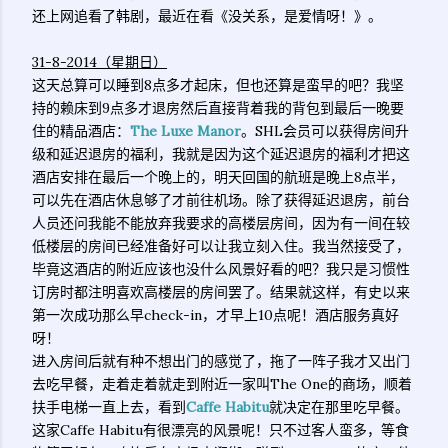
还上网追看了韩剧，最近在看《没关系，是爱情呀！》。
31-8-2014（星期日）
这天总算可以睡到8点多才起床，但也还算是蛮早的吧？我坚
持的赖床到9点多才退房然后直接背着我的背包到最后一晚要
住的精品酒店：
The Luxe Manor
。SHL会员可以获得房间升
级和延迟退房的福利，我就是因为这个延迟退房的福利才把这
酒店安排在最后一个晚上的，明天回国的航班是晚上8点半，
可以先在酒店休息够了才前往机场。除了获得延迟退房，前台
人员还问我能不能放弃我要求的高楼层房间，因为有一间在较
低楼层的房间已经准备好可以让我立刻入住。我当然接受了，
毕竟这酒店的附近应该也没什么风景好看的吧？我只是习惯性
订房时都注明喜欢高楼层的房间罢了。结果就这样，有史以来
第一次成功那么早check-in，才早上10点呢！酒店服务真好
呀！
进入房间后就有种不想出门的感觉了，拖了一阵子我才又出门
去吃早餐，走着走着就走到附近一家叫The One的商场，顺着
扶手电梯一直上去，看到
Caffe Habitu
就决定在那里吃早餐。
这家Caffe Habitu有很漂亮的风景呢！只不过客人蛮多，等食