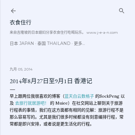
跳至主要内容
衣食住行
来自吉隆坡的日本媳妇分享衣食住行吃喝玩乐。 www.j-e-a-n.com
日本 JAPAN
泰国 THAILAND
更多…
九月 05, 2014
2014年8月27日至9月1日 香港记
早上跟两位我很喜欢的博客（
蓝天白云数格子
的SockPeng 以
及
去旅行就居游吧！
的 Muiee）在社交网站上聊到关于旅游
行程表的事情，我们在这方面都有相同的见解：旅游行程不是
那么容易写的。尤其是我们很多时候都没有刻意编排行程，常
常都是即兴安排，或者说是更生活化的行程。