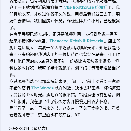
客纪念品，也有新潮的电子玩具，来到赤柱的话不妨逛一逛。
逛了一下就到附近的海鲜餐厅
The Boathouse
吃海鲜
了，我
们真能吃呀，才吃过午餐不久的说。用餐后我们就回去了，朋
友们去按摩，我则回房间休息，昨晚没睡几个小时，已经很累
了。
在房里睡醒已经7点多，正好是晚餐时间，步行到附近一家看
起来不错的kebab店：
Ebeneeze Kebab & Pizzeria
。店里的
厨师是印度人，看我一个人来吃就和我聊起天来，知道我是马
来西亚来的还跟我说店里的一位招待员也曾经在马来西亚工作
呢！他们家的kebab真的很不错，价钱比吉隆坡贵出很多，但
料很多也好吃，我吃了半个就饱了，剩下的打包带走准备当宵
夜。
吃过晚餐当然不会那么快结束咯，我自己早前上网看到一家很
不错的酒吧
The Woods
就在附近，决定去那里喝一杯鸡尾酒
享受我的个人时光。酒吧真的很不错，鸡尾酒也很有创意，调
酒师很帅，我在那里坐了很久才离开慢慢走回酒店休息。
睡前看了一点自己带来的书，这次带上了关于食物的书，看着
看着就睡着了，梦里面也在吃东西。XD
30-8-2014（星期六）