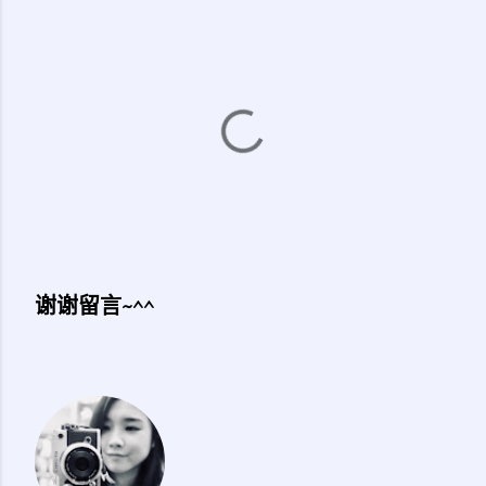
谢谢留言~^^
发
表
评
论