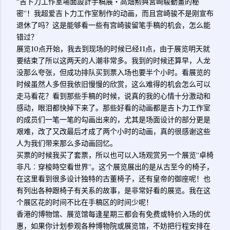
“吉卜力工作室場面設計手稿展‧高畑勲與宮崎駿動畫的秘
密”！我超爱吉卜力工作室制作的动画，而且宫崎骏不是刚宣布
退休了吗？这是能够看一些有宫崎骏留笔手稿的机会，怎么能
错过？
展览10点开始，我去到现场的时候已经11点，由于展览明天就
要结束了所以这两天的人潮非常多。我到的时候还算早，人龙
没那么夸张，但成功排队买到票入场也要半个小时。看展览的
时候虽然人多但我依旧慢慢的欣赏，这么难得的机会怎么可以
走马看花？看到那些手稿的时候，说真的我的心情十分激动和
感动，眼泪都快掉下来了。那些好看的动画都是吉卜力工作室
的成员们一笔一笔的勾画出来的，尤其是场面设计的部分更是
艰难，改了又改最后才成了两个小时的动画，真的很感谢这些
人为我们带来那么多动画回忆。
买票的时候我买了套票，所以也可以入场观赏另一个展览“卓椅
非凡︰穿梭時空看世界”。这个展览展出的是从古至今的椅子，
在这里看到很多设计独特的古董椅子，还有皇帝的御座呢！也
有列出各种跟椅子有关系的故事，是非常好看的展览。我在这
个展区花的时间不比在手稿区的时间少呢！
香港的博物馆、展览馆每逢星期三都会有免费或特价入场的优
惠，如果你计划参观各种博物院或展览馆，不妨把行程安排在