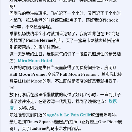
啊！
回到我的香港航班吧，飞机迟了一个小时，又再迟了半个小时
才起飞，抵达香港的时候都已经2点多了，还好我没有check-
in行李，不然还要等呢。
乘搭机场快线半个小时就到香港站了，我背着背包在IFC商场
内找到了
Pierre Herme
的店，买了一盒马卡龙就去转搭港铁
到铜锣湾站，准备前往酒店。
这一天是我的生日，我很豪气的订了一晚自己超想住的精品酒
店：
Mira Moon Hotel
入住的时候因为是生日当天而获得了免费房间升级，房间从
Half Moon Premier变成了Full Moon Premier，其实我比较
想要住Half Moon的咧，不过既然是酒店的好意我就接受了。
lol
放下行李后在房里懒懒散散的就过了好几个小时，一直到肚子
饿了才往外走，在铜锣湾一代乱逛，找到了晚餐地点：
炊豕
店
，吃猪扒饭。
吃过晚餐又到附近的
Agnès b. Le Pain Grillé
吃蛋糕喝咖啡，
最后走到Times Square随便逛街拍照（正好碰上One Piece展
览），买了
Laduree
的马卡龙才回酒店。