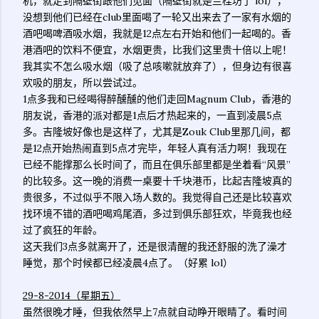
机，就走到隔壁街跟他们见面（隔壁街就是兰桂坊了 lol），
没想到他们已经在club里面喝了一轮又出来去了一家有水烟的
酒吧喝啤酒吸水烟，我就是12点左右开始和他们一起喝的。香
港酒吧的饮料不便宜，水烟更贵，比我们这里贵十倍以上呢！
我其实不怎么吸水烟（吸了总咳嗽就放弃了），但身边有很喜
欢吸的朋友，所以尝试过。
1点多我和已经喝得醉醺醺的他们走回Magnum Club，香港的
朋友说，香港的派对都是1点后才热起来的，一直到凌晨5点
多。吉隆坡好像也是这样了，尤其是Zouk Club里那几间，都
是12点开始热闹直到5点才完毕，年轻人真有活力啊！我现在
已经不能撑那么长时间了，而且在俱乐部里都是坐着看“风景”
的比较多。这一晚的消费一桌要十千块港币，比起吉隆坡真的
贵很多，不过似乎不限入场人数的。我觉得自己还是比较喜欢
找环境不错的酒吧喝鸡尾酒，多过到俱乐部狂欢，毕竟我也经
过了疯狂的年龄。
这天我们3点多就离开了，还是很清醒的我还舒服的洗了澡才
睡觉，那个时候都已经凌晨4点了。（好累 lol）
29-8-2014（星期五）
虽然很晚才睡，但我依然早上7点就自动睁开眼睛了。看时间