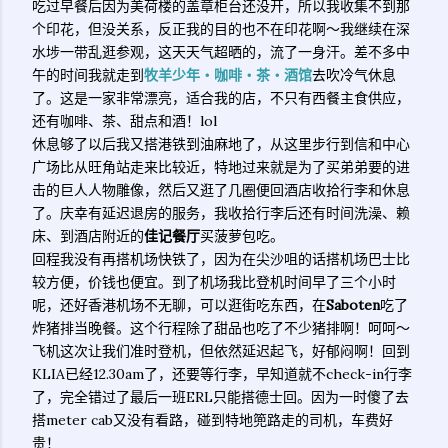
吃过早餐后因为美荷楼的盖章柜台还没开，所以我收集不到那
个印花，但没关系，反正我的目的也不在印花啊～我继续在深
水埗一带乱逛参观，这天天气超晒的，流了一身汗。差不多中
午的时间我就走到
牧羊少年‧咖啡‧茶‧酒馆
去吹冷气休息
了。这是一家非常漂亮，适合我的店，不只有西餐主食供应，
还有咖啡、茶、甜点和酒！lol
休息够了以后我又搭港铁到油麻地了，从这里步行到信和中心
广场比从旺角站走来比较近，特地过来就是为了买弟弟要的进
击的巨人人物雕像，然后又逛了几圈便回酒店收拾行李和休息
了。庆幸有延迟退房的服务，我收拾行李后还有时间洗澡、赖
床、到酒店附近的
佳记餐厅
买菠萝包吃。
回程我没有再搭机场快铁了，因为在尖沙咀的话搭机场巴士比
较方便，价钱也便宜。到了机场我比登机时间早了三个小时
呢，还好香港机场不无聊，可以逛街吃东西，在
Saboten
吃了
炸猪排当晚餐。这个行程除了甜品也吃了不少猪排啊！呵呵～
飞机这次让我们准时登机，但依然延迟起飞，好郁闷啊！回到
KLIA已经12.30am了，还要等行李，早知道就不check-in行李
了，完全错过了最后一班ERL只能搭德士回。因为一时傻了去
搭meter cab又没有看路，碰到特地篼路走的司机，车费好
贵！