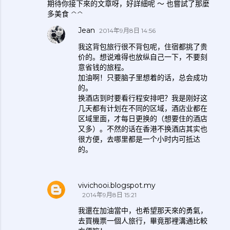
期待你接下來的文章呀，好詳細呢 ～ 也嘗試了那麼
多美食 ^^
Jean
2014年9月8日 14:56
我这背包旅行很不背包呢，住宿都挑了贵
价的。想说难得也放纵自己一下，不要刻
意省钱的旅程。
加油啊！只要脑子里想着的话，总会成功
的。
换酒店到时要看行程安排吧？我是刚好这
几天都有计划在不同的区域，酒店业都在
区域里面，才每日更换的（想要住的酒店
又多）。不然的话在香港不换酒店其实也
很方便，去哪里都是一个小时内可抵达
的。
vivichooi.blogspot.my
2014年9月8日 15:21
我還在加油當中，也希望那天來的勇氣，
去買機票一個人旅行，畢竟那裡溝通比較