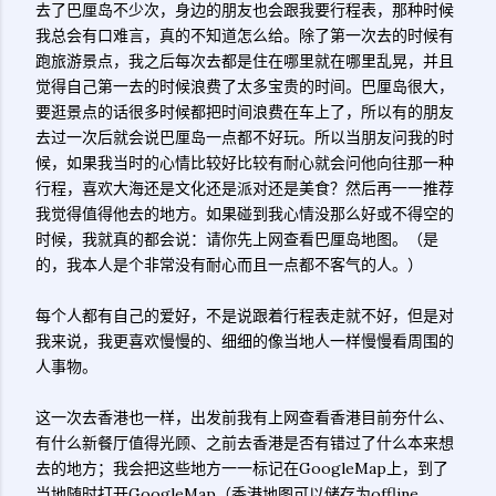
去了巴厘岛不少次，身边的朋友也会跟我要行程表，那种时候
我总会有口难言，真的不知道怎么给。除了第一次去的时候有
跑旅游景点，我之后每次去都是住在哪里就在哪里乱晃，并且
觉得自己第一去的时候浪费了太多宝贵的时间。巴厘岛很大，
要逛景点的话很多时候都把时间浪费在车上了，所以有的朋友
去过一次后就会说巴厘岛一点都不好玩。所以当朋友问我的时
候，如果我当时的心情比较好比较有耐心就会问他向往那一种
行程，喜欢大海还是文化还是派对还是美食？然后再一一推荐
我觉得值得他去的地方。如果碰到我心情没那么好或不得空的
时候，我就真的都会说：请你先上网查看巴厘岛地图。（是
的，我本人是个非常没有耐心而且一点都不客气的人。）
每个人都有自己的爱好，不是说跟着行程表走就不好，但是对
我来说，我更喜欢慢慢的、细细的像当地人一样慢慢看周围的
人事物。
这一次去香港也一样，出发前我有上网查看香港目前夯什么、
有什么新餐厅值得光顾、之前去香港是否有错过了什么本来想
去的地方；我会把这些地方一一标记在GoogleMap上，到了
当地随时打开GoogleMap（香港地图可以储存为offline