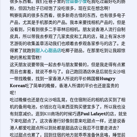
很多东西看。我们在巷子里的
合益泰小食
吃我吃过最好吃的肠
粉，但因为肚子已经饱了没吃很多，现在实在想念啊！
鸭寮街真的很多东西看，很多新奇古怪的东西，也有很多电子
产品，尤其是手机那类的产品。我本来要找相机产品的，但是
没看到，只看到很多二手菲林旧相机。朋友说香港人流行自制
皮具，所以带我去参观了几家卖皮和工具的店，碰上有深水埗
艺游街的收集盖章活动我们也顺着去参观各家参与的店了。走
得累了就跑到
甜入心甜品店
吃椰子甜品，在那里吃到让我超惊
艳的黑松茸雪糕！
这天朋友说要带我一起去参与朋友聚餐的，但是我走得有点累
而且也害羞，就说不参与了。自己跑回酒店休息后就在尖沙咀
一带找晚餐，找到一家香港人所说的平价韩国餐
Hungry
Korean
吃了简单的晚餐，香港人所谓的平价也还是蛮贵的
呢！
吃过晚餐也还是在尖沙咀乱晃，在住宿附近的相机店买到了相
机的备用电池，价钱比在马来西亚购买便宜多了，所以我也没
有刻意减价。逛到K11商场的时候巧遇
Paul Lafayet
的店，就坐
下来吃甜点了。这次香港行好像刻意来吃甜点一样，还是说香
港人都爱吃甜点所以到处都是甜品店让我忍不住要走进去？
吃过甜点也累了，回到住宿的地方就乖乖准备休息咯，睡觉前