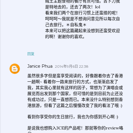
贼王主题食物的餐厅有点可惜。吉卜力我
是特地去的，还去了两次！lol
看来我们两个在旅行习惯上还蛮搭的呢！
呵呵呵～我就是不想询问意见所以每次自
己去旅行。＊自私鬼＊
本来可以把这篇藏起来没想到还蛮受欢迎
的啊！谢谢你的喜欢。
回复
Janice Phua
2014年9月6日 22:38
虽然很多字但是蛮享受阅读的，好像跟着你去了香港
一趟啊~ 看着你一路来旅行的方式，也渐渐启发了
我，其实我心里就有这样的因子，常想为了演唱会或
展览而出发到那个国家，但可惜的是到目前为止还没
有成功过，只是一直想而已。本来没什么特别想到香
港旅游，但看了这篇之后慢慢改变了我的看法了哦 :)
看到你享受你的生日旅行，我也为你感到开心啊 :)
是说我也想购入3CE的产品呢！那就等你的review咯