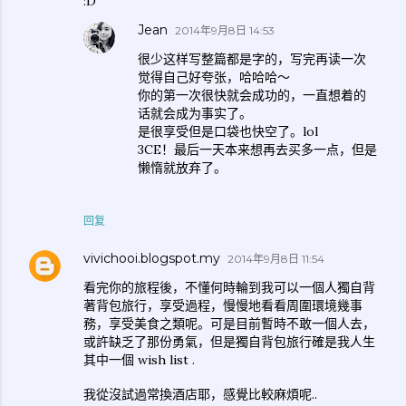
:D
Jean
2014年9月8日 14:53
很少这样写整篇都是字的，写完再读一次
觉得自己好夸张，哈哈哈～
你的第一次很快就会成功的，一直想着的
话就会成为事实了。
是很享受但是口袋也快空了。lol
3CE！最后一天本来想再去买多一点，但是
懒惰就放弃了。
回复
vivichooi.blogspot.my
2014年9月8日 11:54
看完你的旅程後，不懂何時輪到我可以一個人獨自背
著背包旅行，享受過程，慢慢地看看周圍環境幾事
務，享受美食之類呢。可是目前暫時不敢一個人去，
或許缺乏了那份勇氣，但是獨自背包旅行確是我人生
其中一個 wish list .
我從沒試過常換酒店耶，感覺比較麻煩呢..