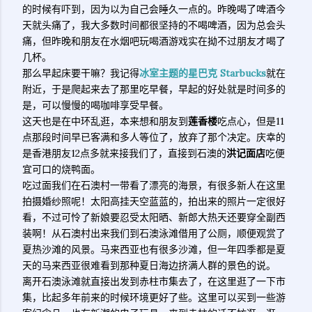
的时候有吓到，因为以为自己会睡久一点的。昨晚喝了啤酒今
天就头痛了，我大多数时间都很坚持的不喝啤酒，因为总会头
痛，但昨晚和朋友在水烟吧玩喝酒游戏实在拗不过朋友才喝了
几杯。
那么早起床要干嘛？我记得
冰室主题的星巴克 Starbucks
就在
附近，于是爬起来去了那里吃早餐，早起的好处就是时间多的
是，可以慢慢的喝咖啡享受早餐。
这天也是在中环乱逛，本来想和朋友到
莲香楼
吃点心，但是11
点那段时间早已客满和多人等位了，放弃了那个决定。庆幸的
是香港朋友12点多就来接我们了，直接到石澳的
洪记面店
吃便
宜可口的烧鸭面。
吃过面我们在石澳村一带看了漂亮的海景，有很多新人在这里
拍摄婚纱照呢！太阳高挂天空蓝蓝的，拍出来的照片一定很好
看，不过可怜了新娘要忍受太阳晒、新郎大热天还要穿全副西
装啊！从石澳村出来我们到石澳泳滩借用了公厕，顺便观赏了
夏热沙滩的风景。马来西亚也有很多沙滩，但一年四季都是夏
天的马来西亚很难看到那种夏日海边挤满人群的景色的说。
离开石澳泳滩就直接出发到赤柱市集去了，在这里逛了一下市
集，比起多年前来的时候环境更好了些。这里可以买到一些游