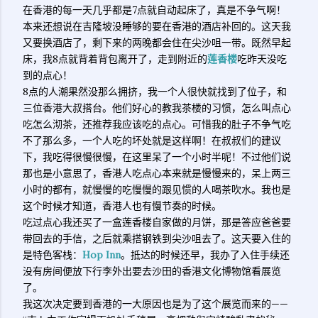
在香港的每一天几乎都是7点就自动起床了，真是不争气啊！
本来还想说在吉隆坡没睡够的要在香港的酒店补回的。这天我
又要换酒店了，剩下来的两晚都会住在尖沙咀一带。既然早起
床，我8点就背着背包离开了，走到附近的
莲香楼
吃昨天没吃
到的点心！
8点的人潮果然没那么拥挤，我一个人很快就找到了位子，和
三位香港大叔搭台。他们好心的教我茶楼的习惯，怎么叫点心
吃怎么沏茶，还推荐我应该吃的点心。可惜我的肚子不争气吃
不了那么多，一个人吃的坏处就是这样啊！在叔叔们的建议
下，我吃得很慢很慢，在这里呆了一个小时半呢！不过他们说
那也是小意思了，香港人吃点心本来就是慢慢来的，呆上两三
小时的都有，就慢慢的吃慢慢的跟见惯的人喝茶吹水。我也是
这个时候才知道，香港人也有慢节奏的时候。
吃过点心我还买了一盒莲香楼自家做的月饼，那是答应爸爸要
带回去的手信，之后就乘搭钢铁到尖沙咀去了。这天要入住的
是特色客栈：
Hop Inn
。抵达的时候还早，我办了入住手续还
没有房间便放下行李外出要去沙田的香港文化博物馆看展览
了。
我这次决定要到香港的一大原因也是为了这个展览而来的——