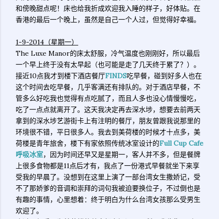
和傍晚甜点呢！床也给我折成欢迎我入睡的样子，好体贴。在
香港的最后一个晚上，虽然是自己一个人过，但觉得好幸福。
1-9-2014（星期一）
The Luxe Manor的床太舒服，冷气温度也刚刚好，所以最后
一个早上终于没有太早起（也可能是走了几天终于累了？）。
接近10点我才到楼下酒店餐厅
FINDS
吃早餐，碰到好多人也在
这个时间去吃早餐，几乎客满还有排队的。对于酒店早餐，不
管多么好吃我也觉得有点吃腻了，而且人多也没心情慢慢吃，
吃了一点点就离开了。这天我决定再去深水埗，想要去前两天
拿到的深水埗艺游街卡上有注明的餐厅，朋友曾跟我说那里的
环境很不错，平日很多人。我去到美荷楼的时候才十点多，美
荷楼是青年旅舍，楼下有家依照传统冰室设计的
Full Cup Cafe
呼吸冰室
，因为时间还早又是星期一，客人并不多，但是餐牌
上很多食物都是11点后才有，我点了一份港式早餐就坐下来享
受我的早晨了。没想到在这里上演了一部台湾女生撒娇记，受
不了那娇爹的音调和崇拜的词句我被迫要换位子，不过倒也是
有趣的事情，心里想着：终于明白为什么台湾女孩那么受男生
欢迎了。