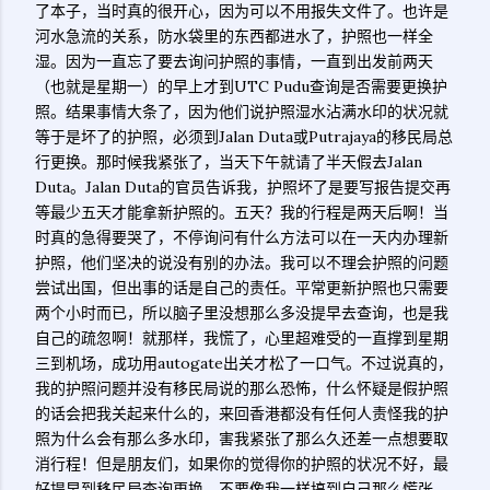
了本子，当时真的很开心，因为可以不用报失文件了。也许是
河水急流的关系，防水袋里的东西都进水了，护照也一样全
湿。因为一直忘了要去询问护照的事情，一直到出发前两天
（也就是星期一）的早上才到UTC Pudu查询是否需要更换护
照。结果事情大条了，因为他们说护照湿水沾满水印的状况就
等于是坏了的护照，必须到Jalan Duta或Putrajaya的移民局总
行更换。那时候我紧张了，当天下午就请了半天假去Jalan
Duta。Jalan Duta的官员告诉我，护照坏了是要写报告提交再
等最少五天才能拿新护照的。五天？我的行程是两天后啊！当
时真的急得要哭了，不停询问有什么方法可以在一天内办理新
护照，他们坚决的说没有别的办法。我可以不理会护照的问题
尝试出国，但出事的话是自己的责任。平常更新护照也只需要
两个小时而已，所以脑子里没想那么多没提早去查询，也是我
自己的疏忽啊！就那样，我慌了，心里超难受的一直撑到星期
三到机场，成功用autogate出关才松了一口气。不过说真的，
我的护照问题并没有移民局说的那么恐怖，什么怀疑是假护照
的话会把我关起来什么的，来回香港都没有任何人责怪我的护
照为什么会有那么多水印，害我紧张了那么久还差一点想要取
消行程！但是朋友们，如果你的觉得你的护照的状况不好，最
好提早到移民局查询更换，不要像我一样搞到自己那么慌张