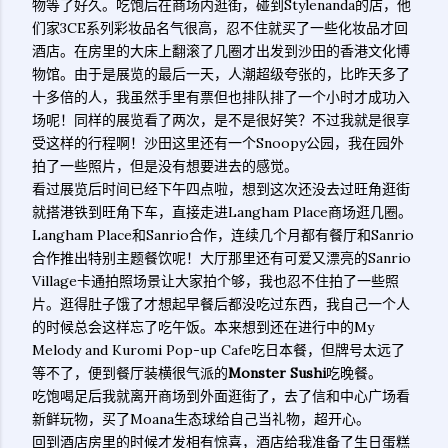
物等了好久。吃饱后在商场内逛街，碰到Stylenanda的店，他
们家3CE系列彩妆品名气很高，忍不住就买了一些化妆品才回
酒店。在房里的大床上翻滚了几圈才出发到沙田的香港文化博
物馆。由于是展览的最后一天，人潮超级夸张的，比昨天多了
十多倍的人，我虽然手里有票但也排队排了一个小时才成功入
场呢！同样的展览看了两次，是不是很好笑？不过我就是很享
受这样的行程啊！沙田这里还有一个Snoopy公园，我在园外
拍了一些照片，但是没有想要进去的感觉。
看过展览后时间已经下午四点啦，想到这次还没去过旺角逛街
就搭港铁到旺角下车，直接走进Langham Place商场逛几圈。
Langham Place和Sanrio合作，连续几个月都有餐厅和Sanrio
合作推出特别主题餐饮呢！大厅那里还有可爱又漂亮的Sanrio
Village卡通拍照场景让大家拍个够，我也忍不住拍了一些照
片。逛得肚子饿了才想起早餐后都没吃过东西，我自己一个人
的时候总会这样忘了吃午饭。本来想到还在进行中的My
Melody and Kuromi Pop-up Cafe吃日本餐，但牌号太远了
等不了，便到餐厅装横很气派的
Monster Sushi
吃晚餐。
吃饱喝足后我就离开商场到外面逛街了，去了信和中心广场看
新鲜玩物，买了Moana生态球给自己当礼物，超开心。
回到酒店房里的时候才发相有惊喜，酒店给我准备了生日蛋糕