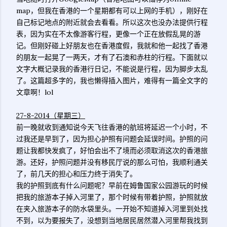
map，但我在香港的一个星期都有可以上网的手机），刚好在
自己标记地点的附近就会去看看。所以这次也没办法提供行程
表，因为实在不太像游客行程，更像一个正在放假乱晃的游
记。但刚好碰上好朋友也在香港度假，我就和他一起找了香港
的朋友一起晃了一两天，才有了石澳和赤柱的行程。下面就以
文字大概记录我的香港行日记，不能说是行程，因为脚步太乱
了。这篇超多字的，我也懒得插入图片，难得有一篇全文字的
文章啊！lol
27-8-2014（星期三）
前一晚就收到通知说今天飞往香港的航班将延迟一个小时，不
过我还是早到了，因为担心护照有问题会延误时间。护照的问
题让我都快发疯了，好怕会出不了境而必须取消这次的香港旅
游。还好，护照问题并没有移民厅说的那么可怕，我顺利通关
了，前几天的担心和压力终于消失了。
我的护照到底有什么问题呢？早前在姆鲁国家公园游玩的时候
把我的旅游本子掉入河里了，那个时候有带着护照，护照就放
在夹入旅游本子的防水袋里头。一开始不知道掉入河里到处找
不到，以为要报失了，没想到当地居民居然潜入河里帮我找到