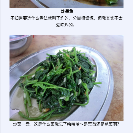
炸墨鱼
不知道要选什么煮法就叫了炸的，分量很慷慨，但我其实不太
爱吃炸的。
炒菜一盘。这是什么菜我忘了哈哈哈～是菜苗还是苋菜啊？