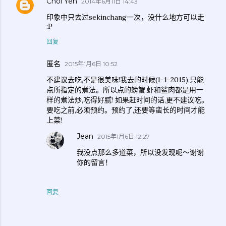
Choi Yen
2014年6月11日 14:43
印象中只去过sekinchang一次，没什么地方可以走
:P
回复
匿名
2015年1月6日 10:52
不建议去吃,不是很美味!我去的时候(1-1-2015),只能
点所指定的煮法。所以点的螃蟹,虾和鲨肉都是用一
样的煮法炒,吃得好腻! 如果赶时间的话,更不建议吃。
要吃之前,必须预约。预约了,还要等蛮长的时间才能
上菜!
Jean
2015年1月6日 12:27
我没点那么多道菜，所以没发现呢～谢谢
你的留言！
回复