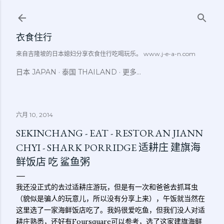
跳至主要内容
衣食住行
来自吉隆坡的日本媳妇分享衣食住行吃喝玩乐。 www.j-e-a-n.com
日本 JAPAN
泰国 THAILAND
更多…
六月 10, 2014
SEKINCHANG - EAT - RESTORAN JIANN
CHYI - SHARK PORRIDGE 适耕庄 建旗海
鲜饭店 吃 鲨鱼粥
我还没正式的去过适耕庄游玩，但是有一次和爸爸去抓耳虫
（貌似是骗人的玩意儿，所以没有分享上来），午饭就当然在
这里选了一家海鲜饭店吃了。我妈很爱吃鱼，但我们没人对适
耕庄熟悉，还好有Foursquare可以参考，选了这家建旗海鲜