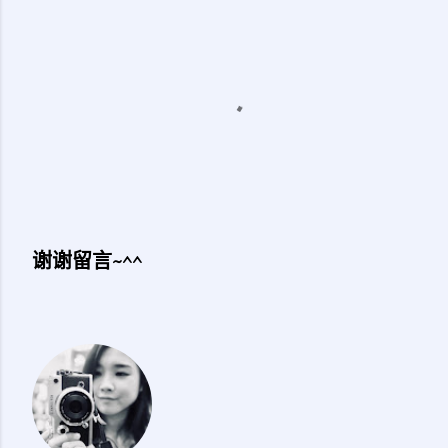
谢谢留言~^^
发
表
评
论