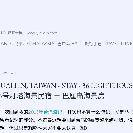
跳至主要内容
喝玩乐。 www.j-e-a-n.com
LAND
马来西亚 MALAYSIA
巴厘岛 BALI
旅行手记 TRAVEL ITIN
 25, 2014
UALIEN, TAIWAN - STAY - 36 LIGH
36号灯塔海景民宿 － 巴厘岛海景房
一次回到我的
2013年台湾游记
，其实也不算什么游记，就是马
留着记忆的部分。不过最近想要回到台湾的感觉越来越强烈，说
想，但就只是想咯～大家不要太认真。XD