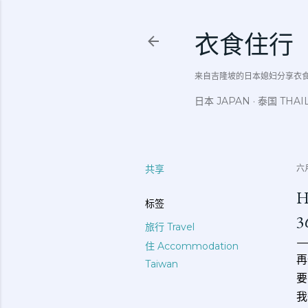
衣食住行
来自吉隆坡的日本媳妇分享衣食住行吃
日本 JAPAN
泰国 THAI
共享
六月
H
标签
旅行 Travel
住 Accommodation
再
Taiwan
要
我