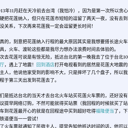
013年11月赶在天冷前去台湾（我怕冷），因为是第一次所以贪
硬把花莲纳入，但只在花莲市短短的逗留了两天一夜，没有去到
没关系，下次再来花莲我一定会逗留更长时间！
真的，刻意把花莲纳入行程的最大原因其实是我想要搭长途火车
具，火车、渡轮这些都是我尽力想办法浪费时间去体验的。
次去花莲可说是有惊无险，抵达台北的第一晚我去了位于台北101
厅
，遇上了地震！
回到酒店
打开电视看到的居然是花莲大地震的
主人，他说他家受到的影响不大，只是摔坏了几个盘子，所以我
程于第三天出发到花莲去了。
们是抵达台北的当天才去台北火车站买花莲火车票的，还好没有
议提早网络订购，不然可能就得买站票（我回程的时候就买了站
车到花莲最开心的就是在回程途中买到超好吃得
福隆便当
了，下
铁道便当一一尝试！
了火车票就通知了民宿主人，提早告知他抵达时间的话，他可以