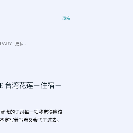
搜索
ERARY
更多…
THOUSE 台湾花莲－住宿－
马虎虎的记录每一项我觉得应该
不定写着写着又会飞了过去。