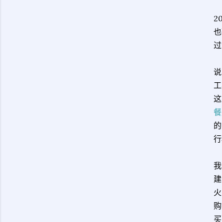
2
也
过
说
工
这
餐
的
行
我
建
火
购
买