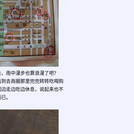
去，雨中漫步也算浪漫了吧？
出到去商圈那里兜兜转转吃喝购
们边走边吃边休息，说起来也不
而已。