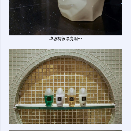
垃圾桶很漂亮啊～