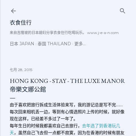
跳至主要内容
衣食住行
来自吉隆坡的日本媳妇分享衣食住行吃喝玩乐。 www.j-e-a-n.com
日本 JAPAN
泰国 THAILAND
更多…
七月 28, 2015
HONG KONG - STAY - THE LUXE MANOR
帝樂文娜公館
由于喜欢把旅行拆成生活体验来写，我的游记总是写不完……
每次回来相机丢一边，等到有心情选照片上传的时候，就好像
现在这样，已经差不多过了一年了。
每年生日的时候我都喜欢自己去旅行，
去年选了到香港玩几
天
，虽然自己飞去但一点都不寂寞，因为在香港的时候有朋友