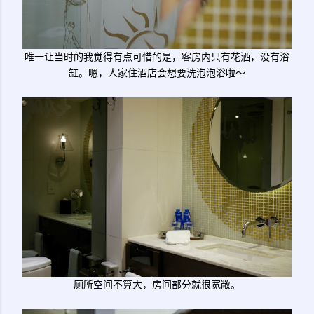
唯一让当时的我觉得有点可惜的是，客房内只有花洒，没有浴
缸。嗯，人家住酒店会想要洗泡泡浴啦～
厕所空间不算大，房间部分就很宽敞。