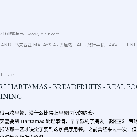
跳至主要内容
喝玩乐。 www.j-e-a-n.com
LAND
马来西亚 MALAYSIA
巴厘岛 BALI
旅行手记 TRAVEL ITIN
 11, 2015
RI HARTAMAS - BREADFRUITS - REAL 
INING
很喜欢早餐，没什么比得上早餐时段的约会。
天需要到 Hartamas 处理事情，早早就约了朋友一起在那一
抵达那一区才决定了要到这家餐厅用餐。之前曾经来过一次，但