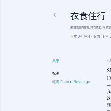
衣食住行
来自吉隆坡的日本媳妇分享衣食住行吃
日本 JAPAN
泰国 THAI
共享
七月
S
标签
D
吃喝 Food n Beverage
我
这
到