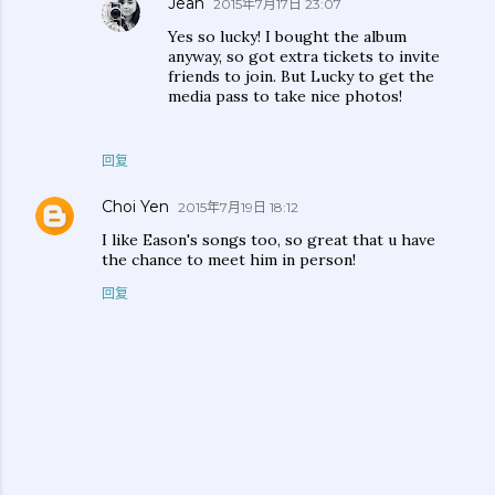
Jean
2015年7月17日 23:07
Yes so lucky! I bought the album
anyway, so got extra tickets to invite
friends to join. But Lucky to get the
media pass to take nice photos!
回复
Choi Yen
2015年7月19日 18:12
I like Eason's songs too, so great that u have
the chance to meet him in person!
回复