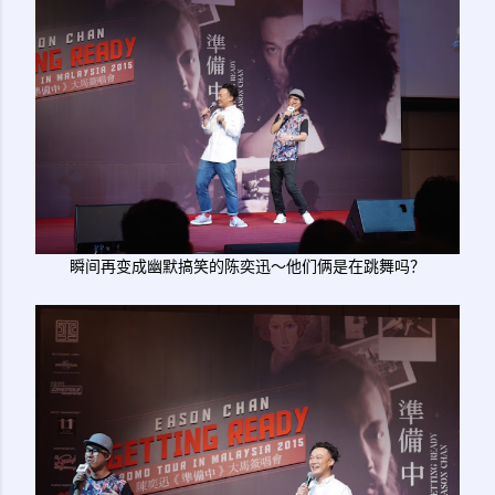
瞬间再变成幽默搞笑的陈奕迅～他们俩是在跳舞吗？