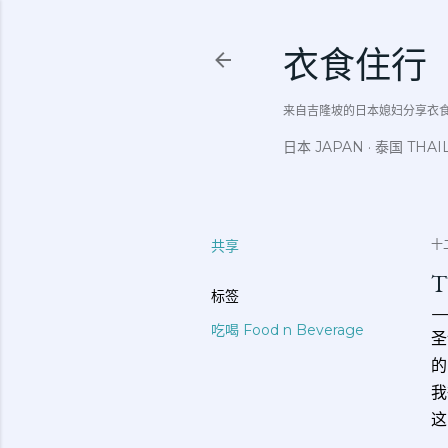
衣食住行
来自吉隆坡的日本媳妇分享衣食住行吃
日本 JAPAN
泰国 THAI
共享
十二
T
标签
吃喝 Food n Beverage
圣
的
我
这