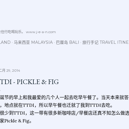
跳至主要内容
喝玩乐。 www.j-e-a-n.com
LAND
马来西亚 MALAYSIA
巴厘岛 BALI
旅行手记 TRAVEL ITIN
月 29, 2014
TDI - PICKLE & FIG
诞节的早上和我最爱的几个人一起去吃早午餐了。当天本来就答
，地点就在TTDI，所以早午餐也迁就了我到TTDI去吃。
很少到TTDI，这一带有很多新咖啡店/早餐店还真不知怎么做
家Pickle & Fig。