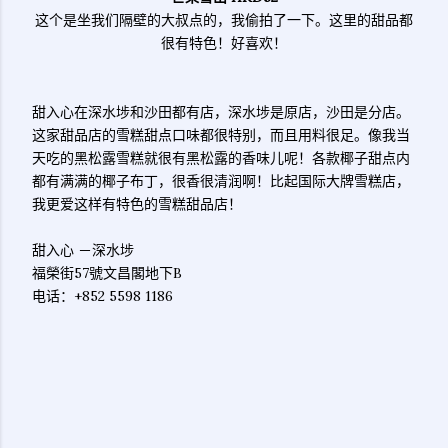
这个是坐我们隔壁的大叔点的，我偷拍了一下。这里的甜品都
很有特色！好喜欢！
甜入心在深水埗和沙田都有店，深水埗是原店，沙田是分店。
这家甜品店的雪糕甜点口味都很特别，而且用料很足。像我当
天吃的黑松露雪糕就很有黑松露的香味儿呢！各款椰子甜点内
都有满满的椰子布丁，很香很清润啊！比起国际大牌雪糕店，
我更爱这样有特色的雪糕甜品店！
甜入心 －深水埗
福榮街57號文昌閣地下B
电话：+852 5598 1186