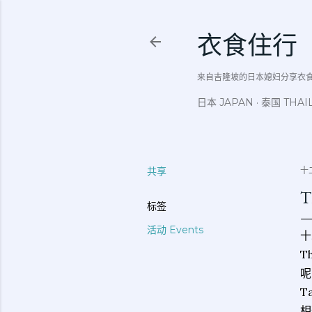
衣食住行
来自吉隆坡的日本媳妇分享衣食住行吃
日本 JAPAN
泰国 THAI
共享
十二
T
标签
活动 Events
十
T
呢
T
相