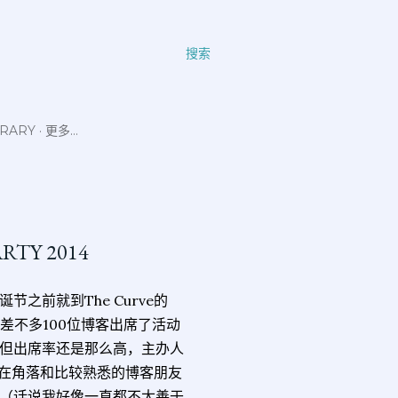
搜索
ERARY
更多…
RTY 2014
之前就到The Curve的
会，当天有差不多100位博客出席了活动
但出席率还是那么高，主办人
躲在角落和比较熟悉的博客朋友
（话说我好像一直都不太善于