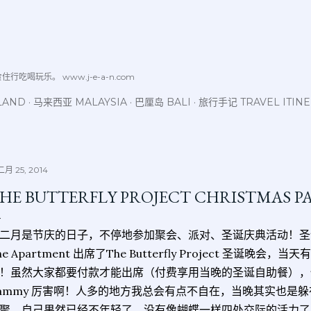
跳至主要内容
喝玩乐。 www.j-e-a-n.com
LAND
马来西亚 MALAYSIA
巴厘岛 BALI
旅行手记 TRAVEL ITIN
月 25, 2014
HE BUTTERFLY PROJECT CHRISTMAS PA
二月是节庆的日子，不停地参加聚会、派对、圣诞庆典活动！圣诞节
he Apartment 出席了The Butterfly Project 圣诞晚
！虽然大家都要付款才能出席（付费享用当晚的圣诞自助餐），
ammy 厉害啊！人多的地方我总会有点不自在，当晚其实也是
聚，自己果然已经不年轻了，没有像蝴蝶一样四处交际的活力了