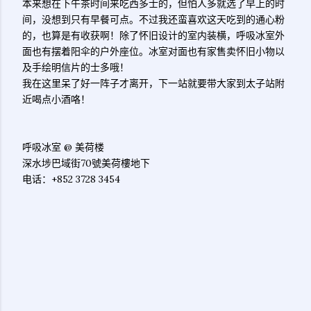
本来想在下午茶时间来吃西多士的，但怕人多就选了早上的时
间，没想到只有早餐可点。不过我还蛮喜欢这天吃到的通心粉
的，也算是有收获啊！除了怀旧设计的室内装横，呼吸冰室外
面也有摆着阳伞的户外座位。冰室对面也有家售卖怀旧小物以
及手绘明信片的士多哦！
我在这里呆了好一阵子才离开，下一站就要带大家到太子站附
近喝点小酒咯！
呼吸冰室 @ 美荷楼
深水埗巴域街70號美荷樓地下
电话：+852 3728 3454