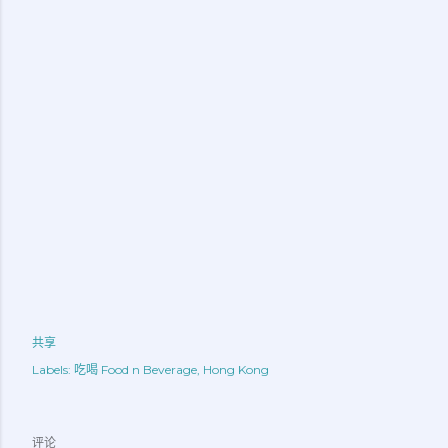
共享
Labels:
吃喝 Food n Beverage
Hong Kong
评论