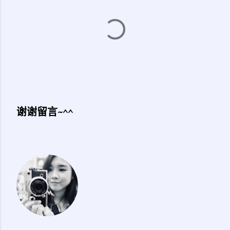
谢谢留言~^^
发
表
评
论