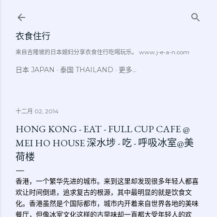
跳至主要内容
衣食住行
来自吉隆坡的日本媳妇分享衣食住行吃喝玩乐。 www.j-e-a-n.com
日本 JAPAN
泰国 THAILAND
更多…
十二月 02, 2014
HONG KONG - EAT - FULL CUP CAFE @
MEI HO HOUSE 深水埗 - 吃 - 呼吸冰室@美
荷楼
香港，一个繁华先进的城市。来到这里却发现很多年轻人都喜
欢让时间倒退，追求复古的根源，其中最明显的就是饮食文
化。香港虽然是个国际都市，城市内开着来自世界各地的美味
餐厅，但像冰室文化这样的古早味却一直都大受年轻人的欢