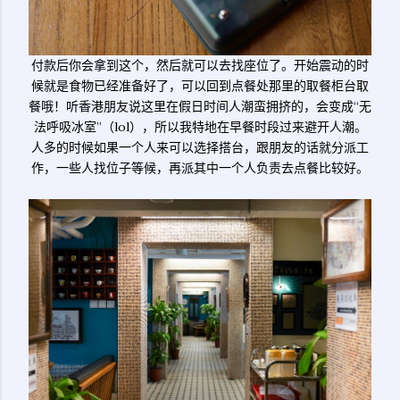
付款后你会拿到这个，然后就可以去找座位了。开始震动的时
候就是食物已经准备好了，可以回到点餐处那里的取餐柜台取
餐哦！听香港朋友说这里在假日时间人潮蛮拥挤的，会变成“无
法呼吸冰室”（lol），所以我特地在早餐时段过来避开人潮。
人多的时候如果一个人来可以选择搭台，跟朋友的话就分派工
作，一些人找位子等候，再派其中一个人负责去点餐比较好。