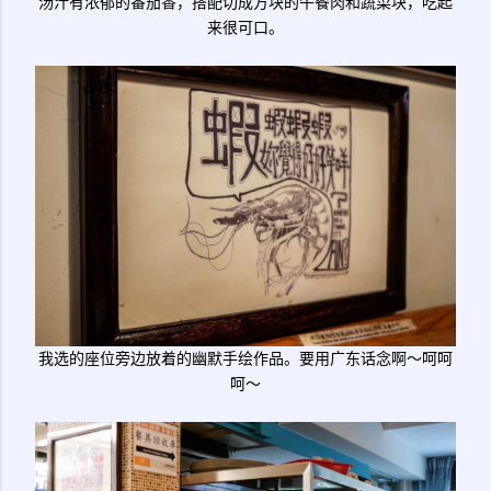
汤汁有浓郁的番茄香，搭配切成方块的午餐肉和蔬菜块，吃起
来很可口。
我选的座位旁边放着的幽默手绘作品。要用广东话念啊～呵呵
呵～