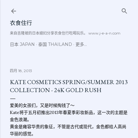
跳至主要内容
衣食住行
来自吉隆坡的日本媳妇分享衣食住行吃喝玩乐。 www.j-e-a-n.com
日本 JAPAN
泰国 THAILAND
更多…
四月 18, 2013
KATE COSMETICS SPRING/SUMMER 2013
COLLECTION - 24K GOLD RUSH
爱美的女孩们，又是时候掏钱了～
Kate将于五月初推出2013年春夏季彩妆新品，这一次的主题是
金色浪潮。
黄金是雍容华贵的象征，不管是古代或现代，金色都给人高尚
华丽的感觉。