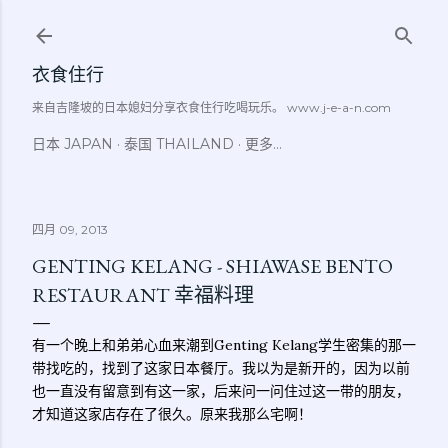
跳至主要内容
衣食住行
来自吉隆坡的日本媳妇分享衣食住行吃喝玩乐。 www.j-e-a-n.com
日本 JAPAN
泰国 THAILAND
更多…
四月 09, 2013
GENTING KELANG - SHIAWASE BENTO
RESTAURANT 幸福料理
有一个晚上和弟弟心血来潮到Genting Kelang学生密集的那一
带找吃的，找到了这家日本餐厅。我以为是新开的，因为以前
也一直没有留意到有这一家，后来问一问住过这一带的朋友，
才知道这家店存在了很久。原来我那么宅啊！