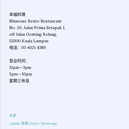
幸福料理
Shiawase Bento Restaurant
No. 20, Jalan Prima Setapak 1,
off Jalan Genting Kelang,
53300 Kuala Lumpur.
电话：03 4021 4389
营业时间：
12pm－3pm
5pm－10pm
星期三休息
共享
Labels:
吃喝 Food n Beverage