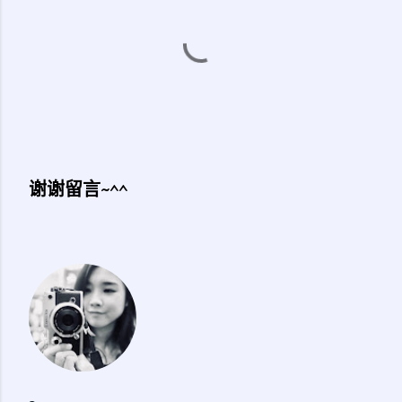
谢谢留言~^^
发
表
评
论