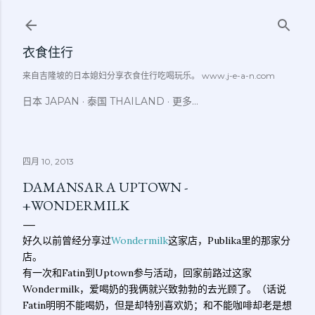
跳至主要内容
衣食住行
来自吉隆坡的日本媳妇分享衣食住行吃喝玩乐。 www.j-e-a-n.com
日本 JAPAN
泰国 THAILAND
更多…
四月 10, 2013
DAMANSARA UPTOWN -
+WONDERMILK
好久以前曾经分享过
Wondermilk
这家店，Publika里的那家分
店。
有一次和Fatin到Uptown参与活动，回家前路过这家
Wondermilk，爱喝奶的我俩就兴致勃勃的去光顾了。（话说
Fatin明明不能喝奶，但是却特别喜欢奶；和不能咖啡却老是想