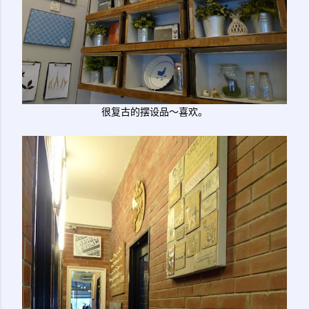
很复古的摆设品～喜欢。