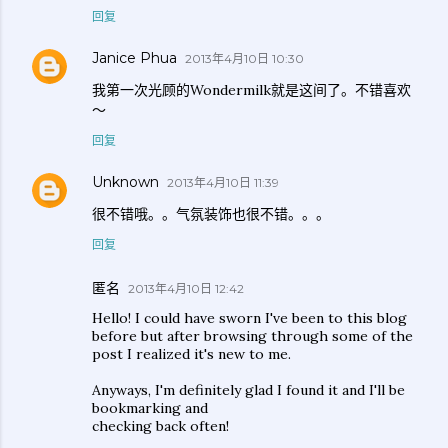
回复
Janice Phua
2013年4月10日 10:30
我第一次光顾的Wondermilk就是这间了。不错喜欢
～
回复
Unknown
2013年4月10日 11:39
很不错哦。。气氛装饰也很不错。。。
回复
匿名
2013年4月10日 12:42
Hello! I could have sworn I've been to this blog
before but after browsing through some of the
post I realized it's new to me.
Anyways, I'm definitely glad I found it and I'll be
bookmarking and
checking back often!