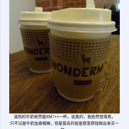
温热的牛奶依然是RM7++一杯，说真的，我依然觉得贵。
只不过是牛奶加香精嘛，但是莫名的就是愿意把钱掏出来买一