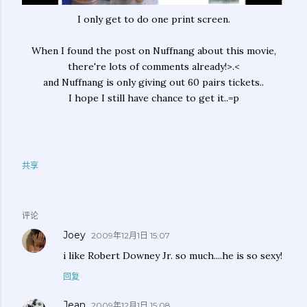
I only get to do one print screen.
When I found the post on Nuffnang about this movie,
there're lots of comments already!>.<
and Nuffnang is only giving out 60 pairs tickets..
I hope I still have chance to get it..=p
共享
评论
Joey
2009年12月1日 15:07
i like Robert Downey Jr. so much....he is so sexy!
回复
Jean
2009年12月1日 15:08