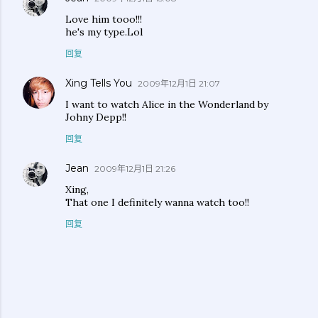
Love him tooo!!!
he's my type.Lol
回复
Xing Tells You
2009年12月1日 21:07
I want to watch Alice in the Wonderland by
Johny Depp!!
回复
Jean
2009年12月1日 21:26
Xing,
That one I definitely wanna watch too!!
回复