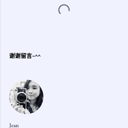
谢谢留言~^^
发
表
评
论
Jean