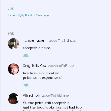
共享
Labels:
吃喝 Food n Beverage
评论
=chuan guan=
2009年11月1日 12:37
acceptable price...
回复
Xing Tells You
2009年11月1日 17:29
hey hey~ nice food ya!
price wont expensive o!
回复
Alfred Toh
2009年11月1日 18:54
Ya, the price still acceptable.
And the food looks like not bad too.