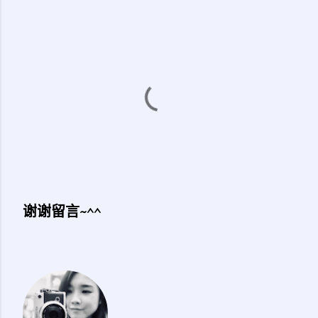
谢谢留言~^^
发
表
评
论