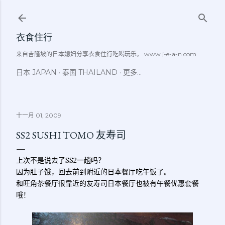
跳至主要内容
衣食住行
来自吉隆坡的日本媳妇分享衣食住行吃喝玩乐。 www.j-e-a-n.com
日本 JAPAN
泰国 THAILAND
更多…
十一月 01, 2009
SS2 SUSHI TOMO 友寿司
上次不是说去了SS2一趟吗？
因为肚子饿，回去前到附近的日本餐厅吃午饭了。
和旺角茶餐厅很靠近的友寿司日本餐厅也被有午餐优惠套餐
哦！