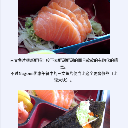
三文鱼片很新鲜哦！咬下去鲜甜鲜甜的而且软软的有融化的感
觉。
不过Nagomi优惠午餐中的三文鱼片便当比这个更奢侈些（比
较大块）。