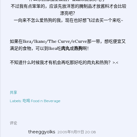
不过我有点笨笨的，应该先放洋葱的腌制品才放酱料才会比较
漂亮吧？
一向来不怎么爱热狗的我，现在也好想飞过去买一个来吃~
如果在Ikea/Ikano/The Curve/eCurve那一带，想吃便宜又
满足的食物，可以到Ikea吃
肉丸
或
热狗
啊！
不知道什么时候我才有机会再吃那好吃的肉丸和热狗？>.<
共享
Labels:
吃喝 Food n Beverage
评论
theeggyolks
2009年11月17日 20:08