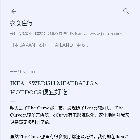
跳至主要内容
衣食住行
来自吉隆坡的日本媳妇分享衣食住行吃喝玩乐。 www.j-e-a-n.com
日本 JAPAN
泰国 THAILAND
更多…
十一月 17, 2009
IKEA - SWEDISH MEATBALLS &
HOTDOGS 便宜好吃！
昨天去了The Curve那一带，发现除了Ikea比较好玩，The
Curve比较多东西吃，eCurve有电影院以外，这个地区对我来
说是毫无吸引力了的。
虽然The Curve那里有很多餐厅都还没吃过，我们却在Ikea以