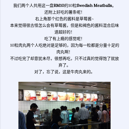
我们两个人共用这一盘
RM10
的10粒
Swedish Meatballs
。
还附上好吃的薯条呢！
右上角那个红色的酱料是草莓酱~
本来觉得很古怪怎么会有草莓酱，但是和褐色的酱料混合后味
道超好的！
吃了有上瘾的感觉呢！
10粒肉丸两个人吃绝对是足够的，因为每一粒都是分量十足的
肉丸啊！
不过吃完了却意犹未尽，很想再吃，只不过真的觉得饱了就放
弃了。
对了，忘了说，这是牛肉丸来的。