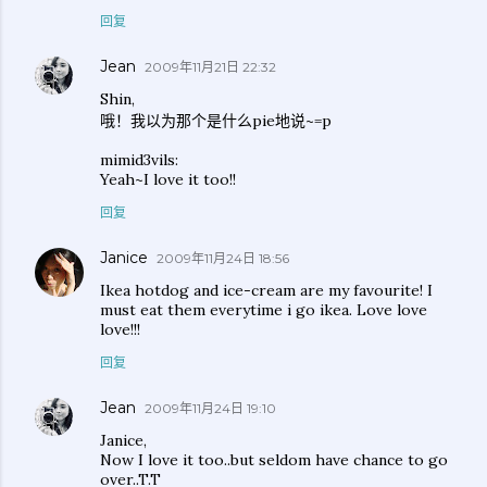
回复
Jean
2009年11月21日 22:32
Shin,
哦！我以为那个是什么pie地说~=p
mimid3vils:
Yeah~I love it too!!
回复
Janice
2009年11月24日 18:56
Ikea hotdog and ice-cream are my favourite! I
must eat them everytime i go ikea. Love love
love!!!
回复
Jean
2009年11月24日 19:10
Janice,
Now I love it too..but seldom have chance to go
over..T.T