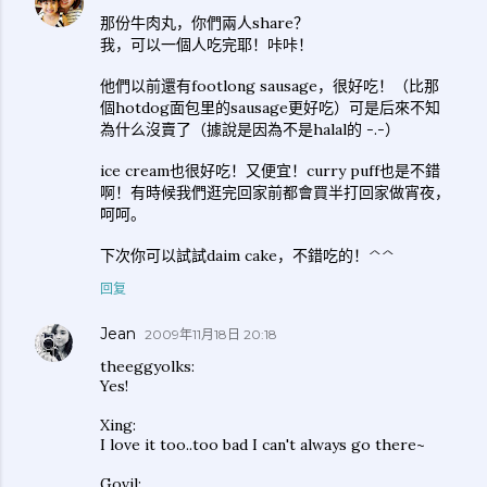
那份牛肉丸，你們兩人share？
我，可以一個人吃完耶！咔咔！
他們以前還有footlong sausage，很好吃！（比那
個hotdog面包里的sausage更好吃）可是后來不知
為什么沒賣了（據說是因為不是halal的 -.-）
ice cream也很好吃！又便宜！curry puff也是不錯
啊！有時候我們逛完回家前都會買半打回家做宵夜，
呵呵。
下次你可以試試daim cake，不錯吃的！^^
回复
Jean
2009年11月18日 20:18
theeggyolks:
Yes!
Xing:
I love it too..too bad I can't always go there~
Govil: